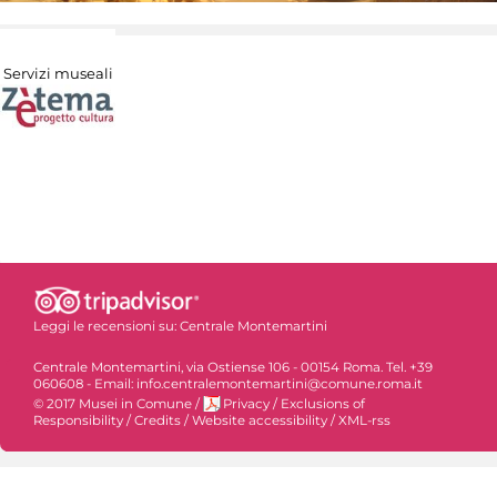
Servizi museali
Leggi le recensioni su:
Centrale Montemartini
Centrale Montemartini, via Ostiense 106 - 00154 Roma. Tel. +39
060608 - Email: info.centralemontemartini@comune.roma.it
© 2017 Musei in Comune
/
Privacy
/
Exclusions of
Responsibility
/
Credits
/
Website accessibility
/
XML-rss