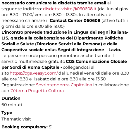
necessario comunicare la disdetta tramite email
al
seguente indirizzo:
disdetta.visite@060608.it
(dal lun.al giov.
ore 8.30 – 17.00/ ven. ore 8.30 – 13.30). In alternativa, è
necessario chiamare il
Contact Center 060608
(attivo tutti i
giorni dalle ore 9.00 alle 19.00)
L'incontro prevede traduzione in Lingua dei segni italiana-
LIS, grazie alla collaborazione del Dipartimento Politiche
Sociali e Salute (Direzione Servizi alla Persona) e della
Cooperativa sociale onlus Segni di Integrazione – Lazio.
Le persone sorde possono prenotare anche tramite il
servizio multimediale gratuito
CGS Comunicazione Globale
per Sordi di Roma Capitale -
collegandosi al
sito
https://cgs.veasyt.com/
dal lunedì al venerdì dalle ore 8.30
alle ore 18.30 e il sabato dalle ore 8.30 alle ore 13.30
Organizzazione:
Sovrintendenza Capitolina
in collaborazione
con
Zètema Progetto Cultura
Duration
60 minuti
Type
Thematic visit
Booking compulsory:
Sì