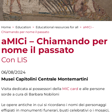
Home
>
Education
>
Educational resources for all
>
aMICi –
You are here
Chiamando per nome il passato
aMICi – Chiamando per
nome il passato
Con LIS
06/08/2024
Musei Capitolini Centrale Montemartini
Visita dedicata ai possessori della
MIC card
e alle persone
sorde a cura di Barbara Nobiloni
Le opere antiche in cui si ricordano i nomi dei personaggi
effigiati in monumenti funerari, busti celebrativi o i mosaici,