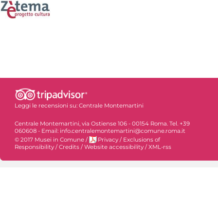
Leggi le recensioni su:
Centrale Montemartini
Centrale Montemartini, via Ostiense 106 - 00154 Roma. Tel. +39
060608 - Email: info.centralemontemartini@comune.roma.it
© 2017 Musei in Comune
/
Privacy
/
Exclusions of
Responsibility
/
Credits
/
Website accessibility
/
XML-rss