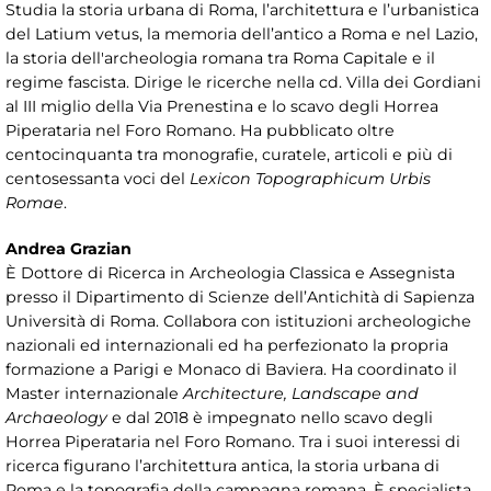
Studia la storia urbana di Roma, l’architettura e l’urbanistica
del Latium vetus, la memoria dell’antico a Roma e nel Lazio,
la storia dell'archeologia romana tra Roma Capitale e il
regime fascista. Dirige le ricerche nella cd. Villa dei Gordiani
al III miglio della Via Prenestina e lo scavo degli Horrea
Piperataria nel Foro Romano. Ha pubblicato oltre
centocinquanta tra monografie, curatele, articoli e più di
centosessanta voci del
Lexicon Topographicum Urbis
Romae
.
Andrea Grazian
È Dottore di Ricerca in Archeologia Classica e Assegnista
presso il Dipartimento di Scienze dell’Antichità di Sapienza
Università di Roma. Collabora con istituzioni archeologiche
nazionali ed internazionali ed ha perfezionato la propria
formazione a Parigi e Monaco di Baviera. Ha coordinato il
Master internazionale
Architecture, Landscape and
Archaeology
e dal 2018 è impegnato nello scavo degli
Horrea Piperataria nel Foro Romano. Tra i suoi interessi di
ricerca figurano l’architettura antica, la storia urbana di
Roma e la topografia della campagna romana. È specialista