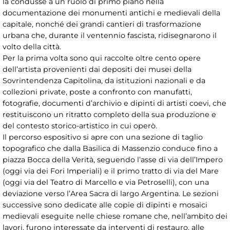
la condusse a un ruolo di primo piano nella
documentazione dei monumenti antichi e medievali della
capitale, nonché dei grandi cantieri di trasformazione
urbana che, durante il ventennio fascista, ridisegnarono il
volto della città.
Per la prima volta sono qui raccolte oltre cento opere
dell’artista provenienti dai depositi dei musei della
Sovrintendenza Capitolina, da istituzioni nazionali e da
collezioni private, poste a confronto con manufatti,
fotografie, documenti d’archivio e dipinti di artisti coevi, che
restituiscono un ritratto completo della sua produzione e
del contesto storico-artistico in cui operò.
Il percorso espositivo si apre con una sezione di taglio
topografico che dalla Basilica di Massenzio conduce fino a
piazza Bocca della Verità, seguendo l’asse di via dell’Impero
(oggi via dei Fori Imperiali) e il primo tratto di via del Mare
(oggi via del Teatro di Marcello e via Petroselli), con una
deviazione verso l’Area Sacra di largo Argentina. Le sezioni
successive sono dedicate alle copie di dipinti e mosaici
medievali eseguite nelle chiese romane che, nell’ambito dei
lavori, furono interessate da interventi di restauro, alle