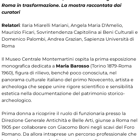
Roma in trasformazione. La mostra raccontata dai
curatori
Relatori
: Ilaria Miarelli Mariani, Angela Maria D'Amelio,
Maurizio Ficari, Sovrintendenza Capitolina ai Beni Culturali e
Domenico Palombi, Andrea Grazian, Sapienza Università di
Roma
Il Museo Centrale Montemartini ospita la prima esposizione
monografica dedicata a
Maria Barosso
(Torino 1879-Roma
1960), figura di rilievo, benché poco conosciuta, nel
panorama culturale italiano del primo Novecento, artista e
archeologa che seppe unire rigore scientifico e sensibilità
estetica nella documentazione del patrimonio storico-
archeologico.
Prima donna a ricoprire il ruolo di funzionaria presso la
Direzione Generale Antichità e Belle Arti, giunse a Roma nel
1905 per collaborare con Giacomo Boni negli scavi del Foro
Romano. Da allora intraprese un percorso professionale che