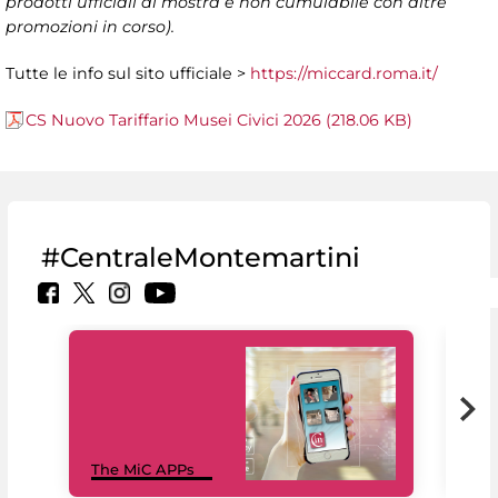
prodotti ufficiali di mostra e non cumulabile con altre
promozioni in corso).
Tutte le info sul sito ufficiale >
https://miccard.roma.it/
CS Nuovo Tariffario Musei Civici 2026 (218.06 KB)
#CentraleMontemartini
MiC
The MiC APPs
net