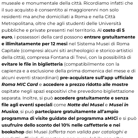
museale e monumentale della città. Ricordiamo infatti che
il suo acquisto è consentito ai maggiorenni non solo
residenti ma anche domiciliati a Roma e nella Città
Metropolitana, oltre che agli studenti delle Università
pubbliche e private presenti nel territorio. Al
costo di 5
euro
, i possessori della card possono
entrare gratuitamente
e illimitatamente per 12 mesi
nel Sistema Musei di Roma
Capitale (compresi alcuni siti archeologici e storico-artistici
della città), compresa Fontana di Trevi, con la possibilità di
evitare le file in biglietteria
(compatibilmente con la
capienza e a esclusione della prima domenica del mese e di
alcuni eventi straordinari)
pre-acquistare sull’app ufficiale
Roma MIC Card
e
accedere a prezzo ridotto alle mostre
ospitate negli spazi espositivi che prevedono bigliettazione
separata. Inoltre, si può
accedere gratuitamente e senza
file agli eventi speciali
come
Notte dei Musei
e
Musei in
Musica
, si può
partecipare gratuitamente all’ampio
programma di visite guidate del programma aMICi
e si può
usufruire dello sconto del 10% nelle caffetterie e nei
bookshop
dei Musei
(offerta non valida per cataloghi e