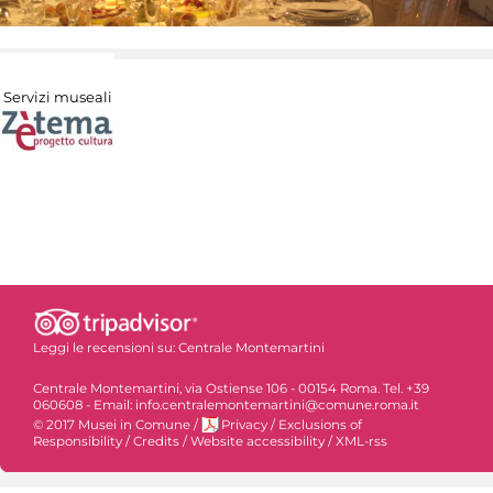
Servizi museali
Leggi le recensioni su:
Centrale Montemartini
Centrale Montemartini, via Ostiense 106 - 00154 Roma. Tel. +39
060608 - Email: info.centralemontemartini@comune.roma.it
© 2017 Musei in Comune
/
Privacy
/
Exclusions of
Responsibility
/
Credits
/
Website accessibility
/
XML-rss