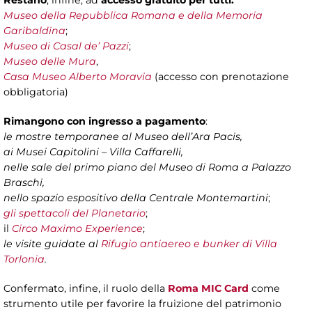
Restano
, infine, ad
accesso gratuito per tutti:
Museo della Repubblica Romana e della Memoria
Garibaldina
;
Museo di Casal de’ Pazzi
;
Museo delle Mura
,
Casa Museo Alberto Moravia
(accesso con prenotazione
obbligatoria)
Rimangono con ingresso a pagamento
:
le mostre temporanee al Museo dell’Ara Pacis,
ai Musei Capitolini – Villa Caffarelli,
nelle sale del primo piano del Museo di Roma a Palazzo
Braschi,
nello spazio espositivo della Centrale Montemartini
;
gli spettacoli del Planetario
;
il
Circo Maximo Experience
;
le visite guidate al
Rifugio antiaereo e bunker di Villa
Torlonia
.
Confermato, infine, il ruolo della
Roma MIC Card
come
strumento utile per favorire la fruizione del patrimonio