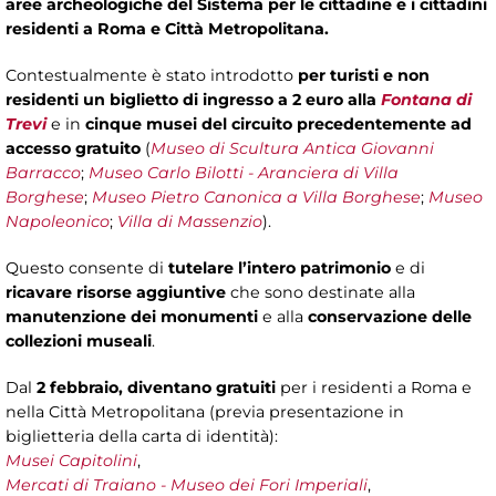
aree archeologiche del Sistema per le cittadine e i cittadini
residenti a Roma e Città Metropolitana.
Contestualmente è stato introdotto
per turisti e non
residenti un biglietto di ingresso a 2 euro alla
Fontana di
Trevi
e in
cinque musei del circuito precedentemente ad
accesso gratuito
(
Museo di Scultura Antica Giovanni
Barracco
;
Museo Carlo Bilotti - Aranciera di Villa
Borghese
;
Museo Pietro Canonica a Villa Borghese
;
Museo
Napoleonico
;
Villa di Massenzio
).
Questo consente di
tutelare l’intero patrimonio
e di
ricavare risorse aggiuntive
che sono destinate alla
manutenzione dei monumenti
e alla
conservazione delle
collezioni museali
.
Dal
2 febbraio, diventano gratuiti
per i residenti a Roma e
nella Città Metropolitana (previa presentazione in
biglietteria della carta di identità):
Musei Capitolini
,
Mercati di Traiano - Museo dei Fori Imperiali
,