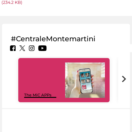
(234.2 KB)
#CentraleMontemartini
MiC
The MiC APPs
net