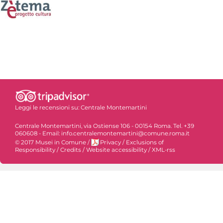
Leggi le recensioni su:
Centrale Montemartini
Centrale Montemartini, via Ostiense 106 - 00154 Roma. Tel. +39
060608 - Email: info.centralemontemartini@comune.roma.it
© 2017 Musei in Comune
/
Privacy
/
Exclusions of
Responsibility
/
Credits
/
Website accessibility
/
XML-rss