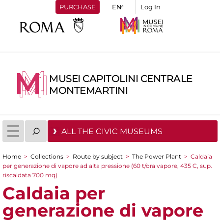
PURCHASE
Log In
MUSEI CAPITOLINI CENTRALE
MONTEMARTINI
ALL THE CIVIC MUSEUMS
Home
>
Collections
>
Route by subject
>
The Power Plant
>
Caldaia
You are here
per generazione di vapore ad alta pressione (60 t/ora vapore, 435 C, sup.
riscaldata 700 mq)
Caldaia per
generazione di vapore