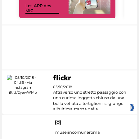
Les APP des
Les
MiC
rés
05/10/2018
Attraverso uno stretto passaggio con
una curiosa loggetta chiusa da una
bella vetrata a tortiglioni, si giunge
all'ultima stanza della
museiincomuneroma