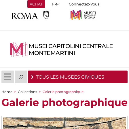
ACHAT
Connectez-Vous
MUSEI CAPITOLINI CENTRALE
MONTEMARTINI
TOUS LES MUSÉES CIVIQUES
Home
>
Collections
>
Galerie photographique
You are here
Galerie photographique