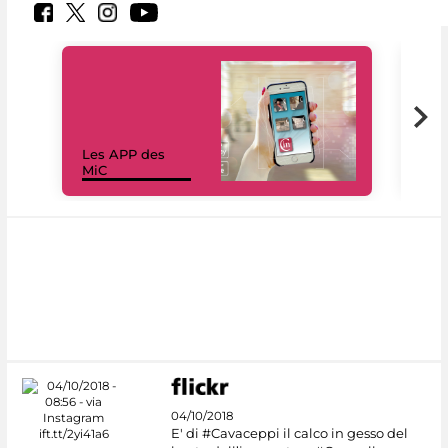
Les APP des
Les
MiC
rés
04/10/2018
E' di #Cavaceppi il calco in gesso del