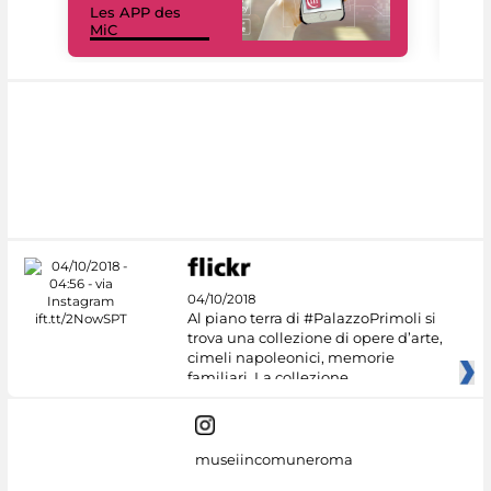
Les APP des
Les
MiC
rés
04/10/2018
Al piano terra di #PalazzoPrimoli si
trova una collezione di opere d’arte,
cimeli napoleonici, memorie
familiari. La collezione
museiincomuneroma