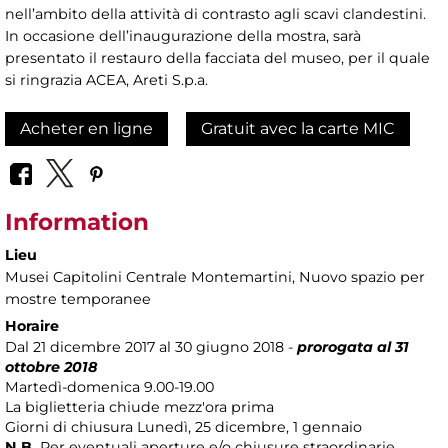
nell’ambito della attività di contrasto agli scavi clandestini.
In occasione dell’inaugurazione della mostra, sarà
presentato il restauro della facciata del museo, per il quale
si ringrazia ACEA, Areti S.p.a.
Acheter en ligne
Gratuit avec la carte MIC
Information
Lieu
Musei Capitolini Centrale Montemartini
, Nuovo spazio per
mostre temporanee
Horaire
Dal 21 dicembre 2017 al 30 giugno 2018 -
prorogata al 31
ottobre 2018
Martedì-domenica 9.00-19.00
La biglietteria chiude mezz'ora prima
Giorni di chiusura Lunedì, 25 dicembre, 1 gennaio
N.B.
Per eventuali aperture e/o chiusure straordinarie