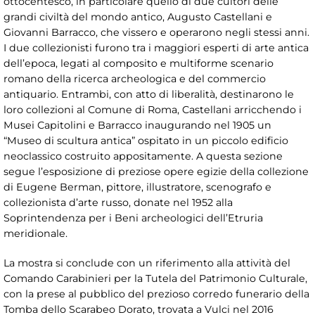
ottocentesco, in particolare quello di due cultori delle
grandi civiltà del mondo antico, Augusto Castellani
e
Giovanni Barracco, che vissero e operarono negli stessi anni.
I due collezionisti furono tra i maggiori esperti di arte antica
dell’epoca, legati al composito e multiforme scenario
romano della ricerca archeologica e del commercio
antiquario. Entrambi, con atto di liberalità, destinarono le
loro collezioni al Comune di Roma, Castellani arricchendo i
Musei Capitolini e Barracco inaugurando nel 1905 un
“Museo di scultura antica” ospitato in un piccolo edificio
neoclassico costruito appositamente. A questa sezione
segue l’esposizione di preziose opere egizie della collezione
di Eugene Berman, pittore, illustratore, scenografo e
collezionista d’arte russo, donate nel 1952 alla
Soprintendenza per i Beni archeologici dell’Etruria
meridionale.
La mostra si conclude con un riferimento alla attività del
Comando Carabinieri per la Tutela del Patrimonio Culturale,
con la prese al pubblico del prezioso corredo funerario della
Tomba dello Scarabeo Dorato, trovata a Vulci nel 2016