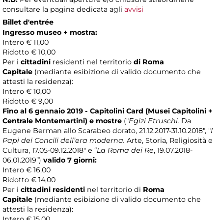
consultare la pagina dedicata agli
avvisi
Billet d'entrée
Ingresso museo + mostra
:
Intero € 11,00
Ridotto € 10,00
Per i
cittadini
residenti nel territorio
di Roma
Capitale
(mediante esibizione di valido documento che
attesti la residenza):
Intero € 10,00
Ridotto € 9,00
Fino al 6 gennaio 2019 -
Capitolini Card (Musei Capitolini +
Centrale Montemartini) e mostre
("
Egizi Etruschi.
Da
Eugene Berman allo Scarabeo dorato, 21.12.2017-31.10.2018", "
I
Papi dei Concili dell’era moderna.
Arte, Storia, Religiosità e
Cultura, 17.05-09.12.2018" e “
La Roma dei Re
, 19.07.2018-
06.01.2019”)
valido 7 giorni:
Intero € 16,00
Ridotto € 14,00
Per i
cittadini residenti
nel territorio di
Roma
Capitale
(mediante esibizione di valido documento che
attesti la residenza):
Intero € 15,00