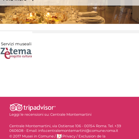
Servizi museali
Leggi le recensioni su:
Centrale Montemartini
Centrale Montemartini, via Ostiense 106 - 00154 Roma. Tel. +39
060608 - Email: info.centralemontemartini@comune.roma.it
© 2017 Musei in Comune
/
Privacy
/
Exclusion de la