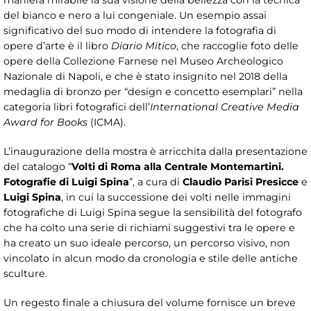
maniera mirabile la sua visione della bellezza con la tecnica
del bianco e nero a lui congeniale. Un esempio assai
significativo del suo modo di intendere la fotografia di
opere d’arte è il libro
Diario Mitico
, che raccoglie foto delle
opere della Collezione Farnese nel Museo Archeologico
Nazionale di Napoli, e che è stato insignito nel 2018 della
medaglia di bronzo per “design e concetto esemplari” nella
categoria libri fotografici dell’
International Creative Media
Award for Books
(ICMA).
L’inaugurazione della mostra è arricchita dalla presentazione
del catalogo “
Volti di Roma alla Centrale Montemartini.
Fotografie di Luigi Spina
”, a cura di
Claudio Parisi Presicce
e
Luigi Spina
, in cui la successione dei volti nelle immagini
fotografiche di Luigi Spina segue la sensibilità del fotografo
che ha colto una serie di richiami suggestivi tra le opere e
ha creato un suo ideale percorso, un percorso visivo, non
vincolato in alcun modo da cronologia e stile delle antiche
sculture.
Un regesto finale a chiusura del volume fornisce un breve