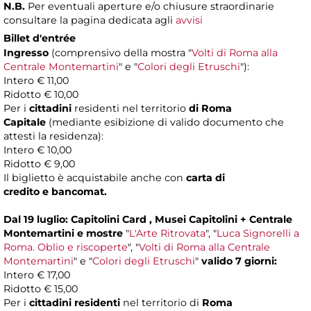
N.B.
Per eventuali aperture e/o chiusure straordinarie
consultare la pagina dedicata agli
avvisi
Billet d'entrée
Ingresso
(comprensivo della mostra "
Volti di Roma alla
Centrale Montemartini
" e "
Colori degli Etruschi
"):
Intero € 11,00
Ridotto € 10,00
Per i
cittadini
residenti nel territorio
di Roma
Capitale
(mediante esibizione di valido documento che
attesti la residenza):
Intero € 10,00
Ridotto € 9,00
Il biglietto è acquistabile anche con
carta di
credito e bancomat.
Dal 19 luglio: Capitolini Card , Musei Capitolini + Centrale
Montemartini e mostre
"
L'Arte Ritrovata
", "
Luca Signorelli a
Roma. Oblio e riscoperte
", "
Volti di Roma alla Centrale
Montemartini
" e "
Colori degli Etruschi
"
valido 7 giorni:
Intero € 17,00
Ridotto € 15,00
Per i
cittadini residenti
nel territorio di
Roma