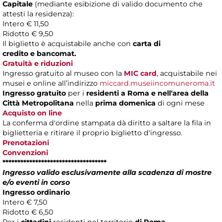
Capitale
(mediante esibizione di valido documento che
attesti la residenza):
Intero € 11,50
Ridotto € 9,50
Il biglietto è acquistabile anche con
carta di
credito e bancomat.
Gratuità e riduzioni
Ingresso gratuito al museo con la
MIC card
, acquistabile nei
musei e online all’indirizzo
miccard.museiincomuneroma.it
Ingresso gratuito
per i
residenti a Roma
e nell'area della
Città Metropolitana
nella
prima domenica
di ogni mese
Acquisto on line
La conferma d'ordine stampata dà diritto a saltare la fila in
biglietteria e ritirare il proprio biglietto d'ingresso.
Prenotazioni
Convenzioni
***********************************
Ingresso valido esclusivamente alla scadenza di mostre
e/o eventi in corso
Ingresso ordinario
Intero € 7,50
Ridotto € 6,50
Per i
cittadini
residenti nel territorio
di Roma