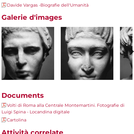
Davide Vargas -Biografie dell'Umanità
Galerie d'images
Documents
Volti di Roma alla Centrale Montemartini. Fotografie di
Luigi Spina - Locandina digitale
Cartolina
Attività correlate