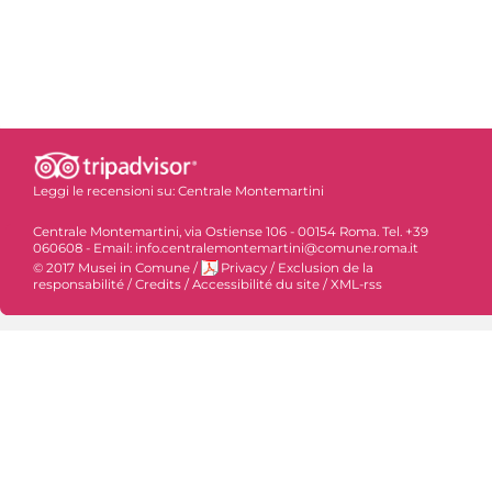
Leggi le recensioni su:
Centrale Montemartini
Centrale Montemartini, via Ostiense 106 - 00154 Roma. Tel. +39
060608 - Email: info.centralemontemartini@comune.roma.it
© 2017 Musei in Comune
/
Privacy
/
Exclusion de la
responsabilité
/
Credits
/
Accessibilité du site
/
XML-rss