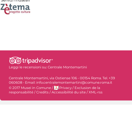
Servizi museali
Leggi le recensioni su:
Centrale Montemartini
Centrale Montemartini, via Ostiense 106 - 00154 Roma. Tel. +39
060608 - Email: info.centralemontemartini@comune.roma.it
© 2017 Musei in Comune
/
Privacy
/
Exclusion de la
responsabilité
/
Credits
/
Accessibilité du site
/
XML-rss