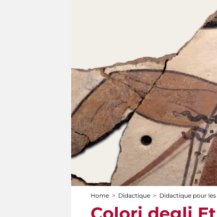
Home
>
Didactique
>
Didactique pour les
You are here
Colori degli Et