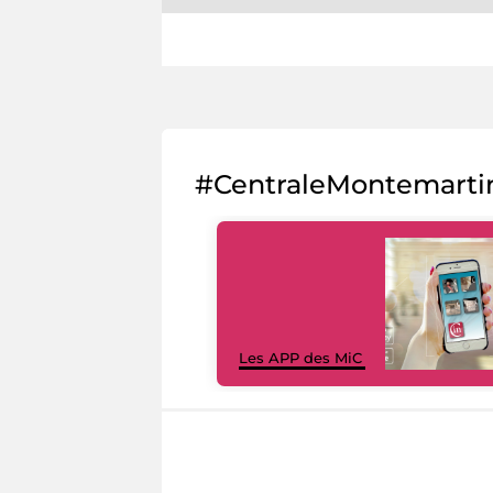
#CentraleMontemarti
Les APP des MiC