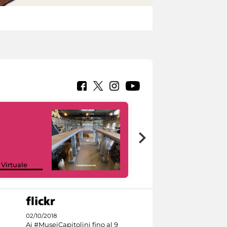
Google Arts &
 Virtuale
Culture
02/10/2018
Ai #MuseiCapitolini fino al 9