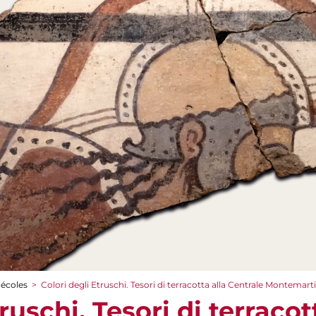
 écoles
>
Colori degli Etruschi. Tesori di terracotta alla Centrale Montemarti
ruschi. Tesori di terracot