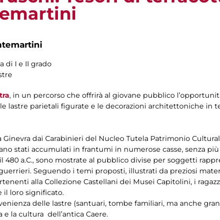
emartini
ntemartini
 di I e II grado
stre
tra
, in un percorso che offrirà al giovane pubblico l’opportuni
e lastre parietali figurate e le decorazioni architettoniche in t
a Ginevra dai Carabinieri del Nucleo Tutela Patrimonio Culturale
e erano stati accumulati in frantumi in numerose casse, senza pi
e il 480 a.C., sono mostrate al pubblico divise per soggetti rappre
e i guerrieri. Seguendo i temi proposti, illustrati da preziosi ma
rtenenti alla Collezione Castellani dei Musei Capitolini, i ragaz
il loro significato.
ovenienza delle lastre (santuari, tombe familiari, ma anche gran
 e la cultura dell’antica Caere.