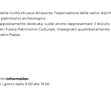
ella civiltà etrusca attraverso l’osservazione delle lastre dipin
el patrimonio archeologico
 appositamente dedicata, vuole anche rappresentare il dovuto r
ieri Tutela Patrimonio Culturale, impegnato quotidianamente ne
nostro Paese.
tini
Information
i giorni dalle 9.00 alle 19.00