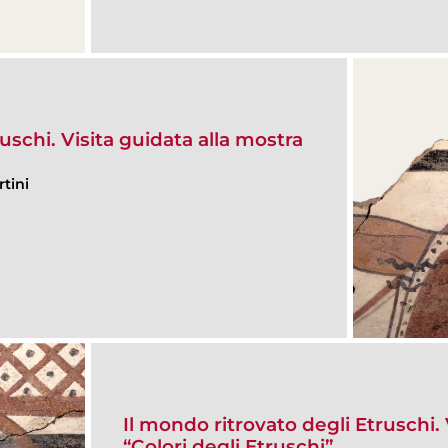
uschi. Visita guidata alla mostra
tini
Il mondo ritrovato degli Etruschi. 
“Colori degli Etruschi”