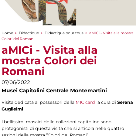
Home
>
Didactique
>
Didactique pour tous
>
aMICi - Visita alla mostra
You are here
Colori dei Romani
aMICi - Visita alla
mostra Colori dei
Romani
07/06/2022
Musei Capitolini Centrale Montemartini
Visita dedicata ai possessori della
MIC card
a cura di
Serena
Guglielmi
I bellissimi mosaici delle collezioni capitoline sono
protagonisti di questa visita che si articola nelle quattro
sezioni della mostra “Colori dei Romani”.