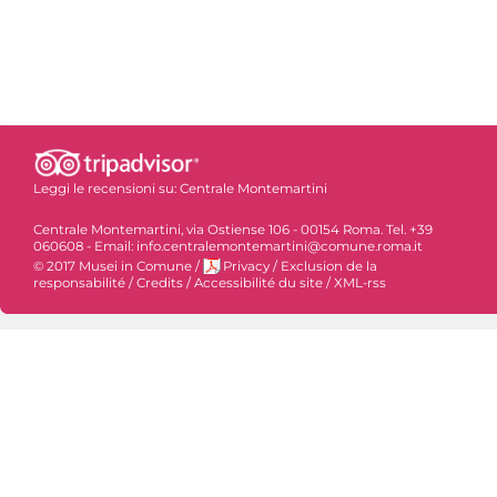
Leggi le recensioni su:
Centrale Montemartini
Centrale Montemartini, via Ostiense 106 - 00154 Roma. Tel. +39
060608 - Email: info.centralemontemartini@comune.roma.it
© 2017 Musei in Comune
/
Privacy
/
Exclusion de la
responsabilité
/
Credits
/
Accessibilité du site
/
XML-rss