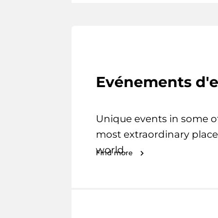
Evénements d'e
Unique events in some o
most extraordinary place
world.
Find more