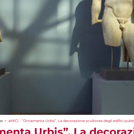
us
>
aMICi - “Ornamenta Urbis”. La decorazione scultorea degli edifici pubbl
menta Urbis”. La decoraz