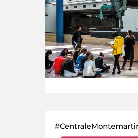
#CentraleMontemarti