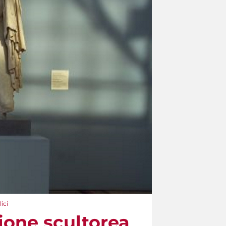
ici
ione scultorea