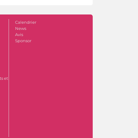
Calendrier
News
Avis
Sponsor
s et