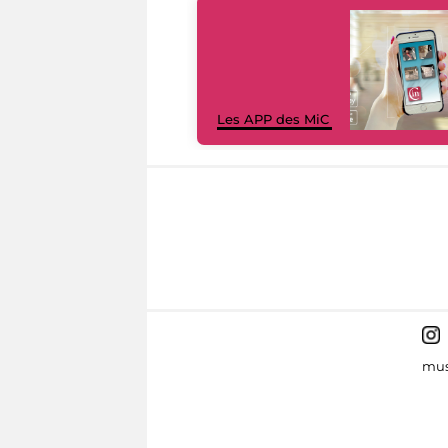
Les APP des MiC
mus