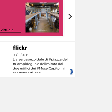
Google Arts &
 Virtuale
Culture
08/10/2018
L'area trapezoidale di #piazza del
#Campidoglio è delimitata dai
due edifici dei #MuseiCapitolini
contrapposti, che