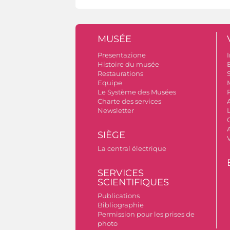
MUSÉE
Presentazione
I
Histoire du musée
B
Restaurations
S
Equipe
Le Système des Musées
Charte des services
Newsletter
A
SIÈGE
La central électrique
SERVICES
SCIENTIFIQUES
Publications
Bibliographie
Permission pour les prises de
photo