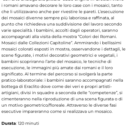
i romani amavano decorare le loro case con i mosaici, tanto
che li utilizzavano anche per rivestire le pareti. L’esecuzione
dei mosaici divenne sempre più laboriosa e raffinata, al
punto che richiedeva una suddivisione del lavoro secondo
varie specialità. I bambini, accolti dagli operatori, saranno
accompagnati alla visita della mostra “Colori dei Romani.
Mosaici dalle Collezioni Capitoline”. Ammirando i bellissimi
mosaici colorati esposti in mostra, osservandone i dettagli, le
scene figurate, i motivi decorativi geometrici e vegetali, i
bambini scopriranno l’arte del mosaico, le tecniche di
esecuzione, le immagini più amate dai romani e il loro
significato. Al termine del percorso si svolgerà la parte
pratico-laboratoriale: i bambini saranno accompagnati nella
bottega di Eraclito dove come dei veri e propri artisti-
artigiani, divisi in squadre a seconda delle “competenze”, si
cimenteranno nella riproduzione di una scena figurata o di
un motivo geometrico/floreale. Attraverso le diverse fasi
esecutive impareranno come si realizzava un mosaico.
Durata
: 120 minuti