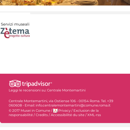
Servizi museali
Leggi le recensioni su:
Centrale Montemartini
Centrale Montemartini, via Ostiense 106 - 00154 Roma. Tel. +39
060608 - Email: info.centralemontemartini@comune.roma.it
© 2017 Musei in Comune
/
Privacy
/
Exclusion de la
responsabilité
/
Credits
/
Accessibilité du site
/
XML-rss