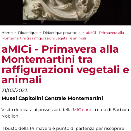
Home
>
Didactique
>
Didactique pour tous
>
aMICi - Primavera alla
You are here
Montemartini tra raffigurazioni vegetali e animali
aMICi - Primavera alla
Montemartini tra
raffigurazioni vegetali e
animali
21/03/2023
Musei Capitolini Centrale Montemartini
Visita dedicata ai possessori della
MIC card
, a cura di Barbara
Nobiloni.
Il busto della Primavera è punto di partenza per riscoprire