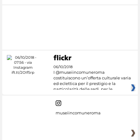
06/10/2018
I @museiincomuneroma
costituiscono un’offerta culturale varia
ed eclettica per il prestigio e la
particolarità delle sedi, per le
museiincomuneroma