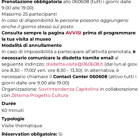
Prenotazione obbligatoria
allo 060608 (tutti i giorni dalle
9.00 alle 19.00)
Massimo
25 partecipanti
In caso di disponibilità le persone possono aggiungersi
anche il giorno stesso sul posto
Consulta sempre la pagina
AVVISI
prima di programmare
la tua visita al museo
Modalità di annullamento
In caso di impossibilità a partecipare all’attività prenotata,
è
necessario comunicare la disdetta tramite email
al
seguente indirizzo:
disdetta.visite@060608.it
(dal lun.al giov.
ore 8.30 – 17.00/ ven. ore 8.30 – 13.30). In alternativa, è
necessario chiamare il
Contact Center 060608
(attivo tutti i
giorni dalle ore 9.00 alle 19.00)
Organizzazione:
Sovrintendenza Capitolina
in collaborazione
con
Zètema Progetto Cultura
Durée
60 minuti
Typologie
Visite thématique
Réservation obligatoire:
Sì