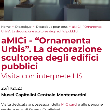
Home
>
Didactique
>
Didactique pour tous
>
aMICi - “Ornamenta
You are here
Urbis”. La decorazione scultorea degli edifici pubblici
aMICi - “Ornamenta
Urbis”. La decorazione
scultorea degli edifici
pubblici
Visita con interprete LIS
23/11/2023
Musei Capitolini Centrale Montemartini
Visita dedicata ai possessori della
MIC card
e alle persone
sorde, a cura di Serena Guglielmi.