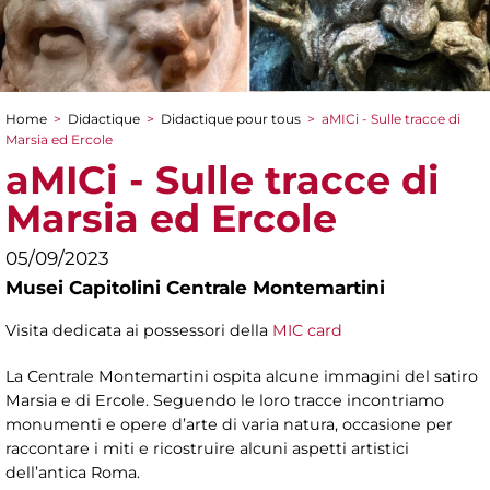
Home
>
Didactique
>
Didactique pour tous
>
aMICi - Sulle tracce di
You are here
Marsia ed Ercole
aMICi - Sulle tracce di
Marsia ed Ercole
05/09/2023
Musei Capitolini Centrale Montemartini
Visita dedicata ai possessori della
MIC card
La Centrale Montemartini ospita alcune immagini del satiro
Marsia e di Ercole. Seguendo le loro tracce incontriamo
monumenti e opere d’arte di varia natura, occasione per
raccontare i miti e ricostruire alcuni aspetti artistici
dell’antica Roma.