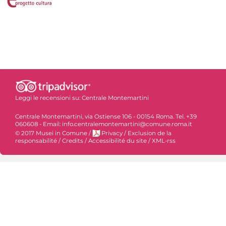
Leggi le recensioni su:
Centrale Montemartini
Centrale Montemartini, via Ostiense 106 - 00154 Roma. Tel. +39
060608 - Email: info.centralemontemartini@comune.roma.it
© 2017 Musei in Comune
/
Privacy
/
Exclusion de la
responsabilité
/
Credits
/
Accessibilité du site
/
XML-rss