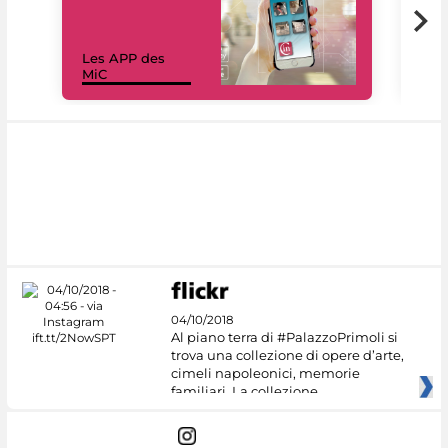
Les APP des
Les
MiC
rés
04/10/2018
Al piano terra di #PalazzoPrimoli si
trova una collezione di opere d’arte,
cimeli napoleonici, memorie
familiari. La collezione