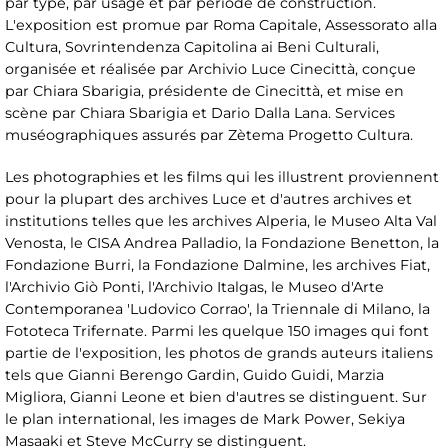
par type, par usage et par période de construction.
L'exposition est promue par Roma Capitale, Assessorato alla
Cultura, Sovrintendenza Capitolina ai Beni Culturali,
organisée et réalisée par Archivio Luce Cinecittà, conçue
par Chiara Sbarigia, présidente de Cinecittà, et mise en
scène par Chiara Sbarigia et Dario Dalla Lana. Services
muséographiques assurés par Zètema Progetto Cultura.
Les photographies et les films qui les illustrent proviennent
pour la plupart des archives Luce et d'autres archives et
institutions telles que les archives Alperia, le Museo Alta Val
Venosta, le CISA Andrea Palladio, la Fondazione Benetton, la
Fondazione Burri, la Fondazione Dalmine, les archives Fiat,
l'Archivio Giò Ponti, l'Archivio Italgas, le Museo d'Arte
Contemporanea 'Ludovico Corrao', la Triennale di Milano, la
Fototeca Trifernate. Parmi les quelque 150 images qui font
partie de l'exposition, les photos de grands auteurs italiens
tels que Gianni Berengo Gardin, Guido Guidi, Marzia
Migliora, Gianni Leone et bien d'autres se distinguent. Sur
le plan international, les images de Mark Power, Sekiya
Masaaki et Steve McCurry se distinguent.