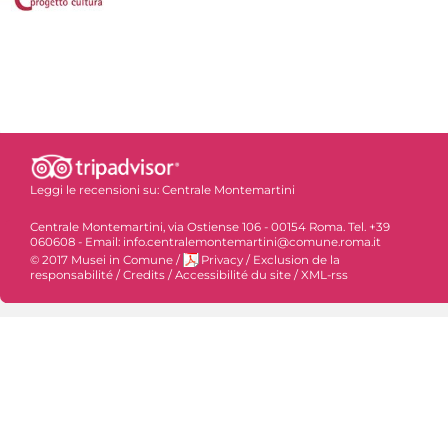
Leggi le recensioni su:
Centrale Montemartini
Centrale Montemartini, via Ostiense 106 - 00154 Roma. Tel. +39
060608 - Email: info.centralemontemartini@comune.roma.it
© 2017 Musei in Comune
/
Privacy
/
Exclusion de la
responsabilité
/
Credits
/
Accessibilité du site
/
XML-rss