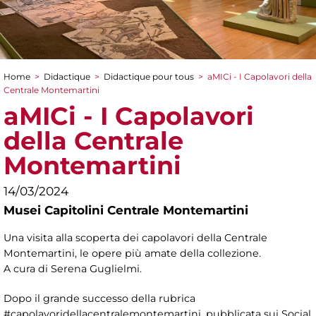
Home
>
Didactique
>
Didactique pour tous
>
aMICi - I Capolavori della
You are here
Centrale Montemartini
aMICi - I Capolavori
della Centrale
Montemartini
14/03/2024
Musei Capitolini Centrale Montemartini
Una visita alla scoperta dei capolavori della Centrale
Montemartini, le opere più amate della collezione.
A cura di
Serena Guglielmi.
Dopo il grande successo della rubrica
#capolavoridellacentralemontemartini, pubblicata sui Social