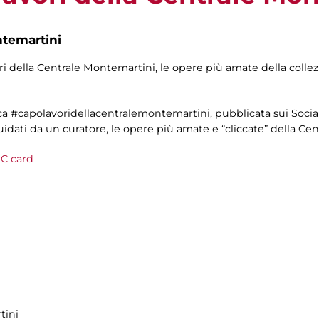
ntemartini
ori della Centrale Montemartini, le opere più amate della collez
ca #capolavoridellacentralemontemartini, pubblicata sui Social
idati da un curatore, le opere più amate e “cliccate” della Ce
C card
tini