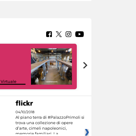
Google Arts &
 Virtuale
Culture
04/10/2018
Al piano terra di #PalazzoPrimoli si
trova una collezione di opere
d’arte, cimeli napoleonici,
memorie familiari. La