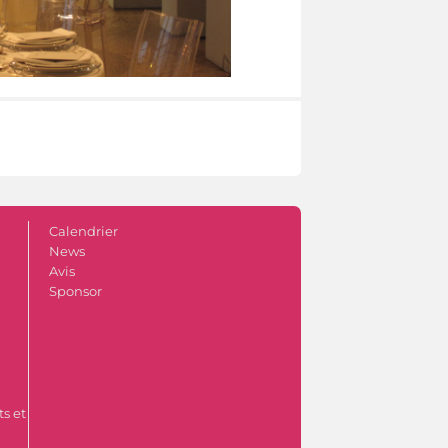
Calendrier
News
Avis
Sponsor
s et