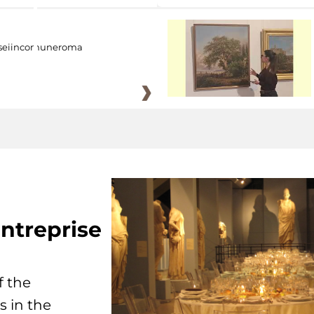
eiincomuneroma
ntreprise
f the
s in the