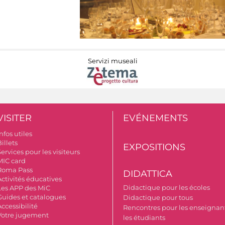
Servizi museali
VISITER
EVÉNEMENTS
nfos utiles
illets
EXPOSITIONS
ervices pour les visiteurs
MIC card
Roma Pass
DIDATTICA
Activités éducatives
Didactique pour les écoles
Les APP des MiC
Guides et catalogues
Didactique pour tous
ccessibilité
Rencontres pour les enseignant
Votre jugement
les étudiants