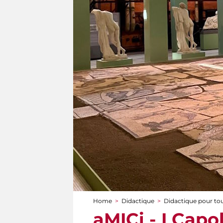
Home
>
Didactique
>
Didactique pour to
You are here
aMICi - I Capo