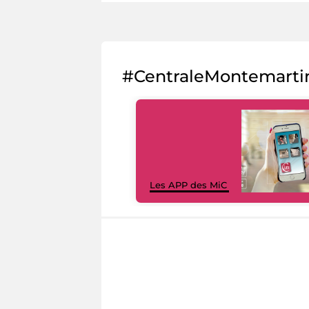
#CentraleMontemarti
Les APP des MiC