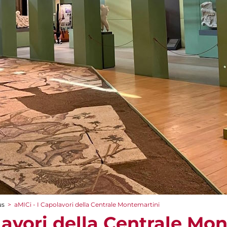
us
>
aMICi - I Capolavori della Centrale Montemartini
lavori della Centrale Mo