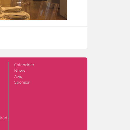
Calendrier
News
Avis
Sponsor
s et