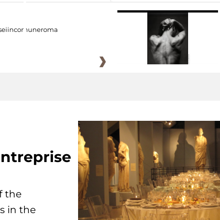
eiincomuneroma
ntreprise
f the
s in the