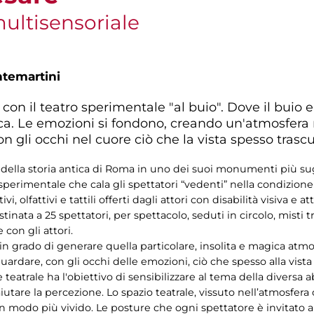
ultisensoriale
ntemartini
on il teatro sperimentale "al buio". Dove il buio e 
ca. Le emozioni si fondono, creando un'atmosfera 
n gli occhi nel cuore ciò che la vista spesso trascu
ella storia antica di Roma in uno dei suoi monumenti più sug
 sperimentale che cala gli spettatori “vedenti” nella condizione
i, olfattivi e tattili offerti dagli attori con disabilità visiva e at
inata a 25 spettatori, per spettacolo, seduti in circolo, misti
 con gli attori.
 in grado di generare quella particolare, insolita e magica atmo
rdare, con gli occhi delle emozioni, ciò che spesso alla vista
eatrale ha l'obiettivo di sensibilizzare al tema della diversa ab
utare la percezione. Lo spazio teatrale, vissuto nell’atmosfera 
in modo più vivido. Le posture che ogni spettatore è invitato 