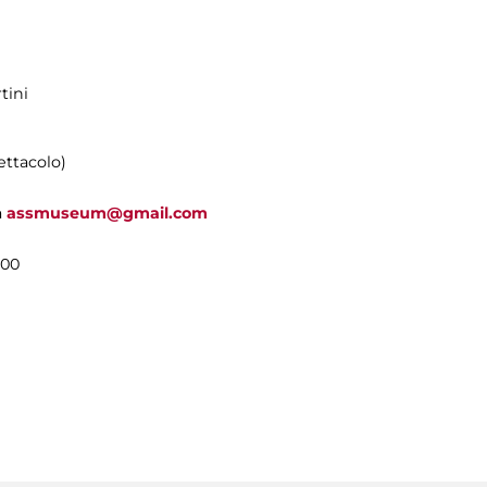
tini
pettacolo)
a
assmuseum@gmail.com
.00