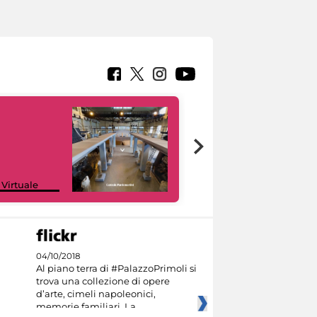
Google Arts &
 Virtuale
Culture
04/10/2018
Al piano terra di #PalazzoPrimoli si
trova una collezione di opere
d’arte, cimeli napoleonici,
memorie familiari. La