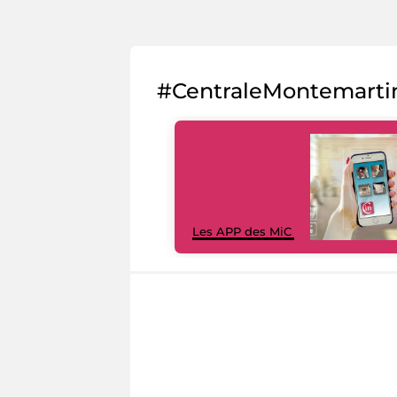
#CentraleMontemarti
Les APP des MiC