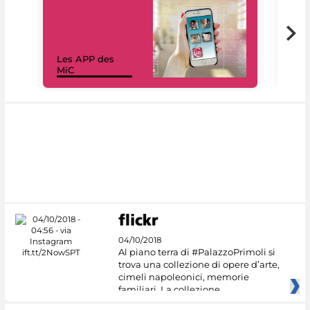
Les APP des
Les
MiC
rés
04/10/2018
Al piano terra di #PalazzoPrimoli si
trova una collezione di opere d’arte,
cimeli napoleonici, memorie
familiari. La collezione