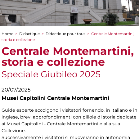
Home
>
Didactique
>
Didactique pour tous
>
Centrale Montemartini,
You are here
storia e collezione
Centrale Montemartini,
storia e collezione
Speciale Giubileo 2025
20/07/2025
Musei Capitolini Centrale Montemartini
Guide esperte accolgono i visitatori fornendo, in italiano e in
inglese, brevi approfondimenti con pillole di storia dedicate
ai Musei Capitolini - Centrale Montemartini e alla sua
Collezione.
Successivamente i visitatori si muoveranno in autonomia