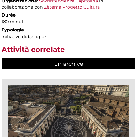
Organizzazione
:
Sovrintendenza Capitolina
in
collaborazione con
Zètema Progetto Cultura
Durée
180 minuti
Typologie
Initiative didactique
Attività correlate
En archive