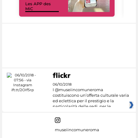
Les APP des
Les
MiC
rés
06/10/2018
I @museiincomuneroma
costituiscono un’offerta culturale varia
ed eclettica per il prestigio e la
particolarità delle sedi, per le
museiincomuneroma