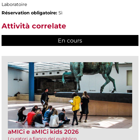
Laboratoire
Réservation obligatoire:
Sì
Attività correlate
En cours
(active tab)
aMICi e aMICi kids 2026
I curatori a fianco del pubblico