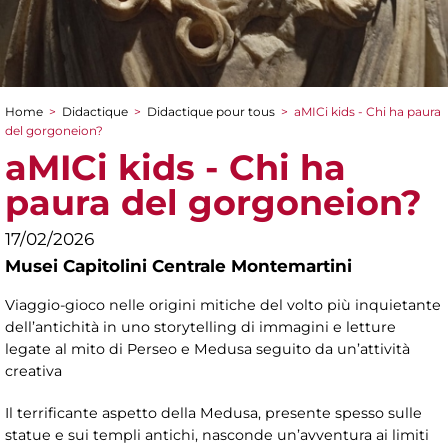
Home
>
Didactique
>
Didactique pour tous
>
aMICi kids - Chi ha paura
You are here
del gorgoneion?
aMICi kids - Chi ha
paura del gorgoneion?
17/02/2026
Musei Capitolini Centrale Montemartini
Viaggio-gioco nelle origini mitiche del volto più inquietante
dell’antichità in uno storytelling di immagini e letture
legate al mito di Perseo e Medusa seguito da un’attività
creativa
Il terrificante aspetto della Medusa, presente spesso sulle
statue e sui templi antichi, nasconde un’avventura ai limiti