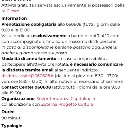
Attività gratuita riservata esclusivamente ai possessori della
MIC card
Information
Prenotazione obbligatoria
allo 060608 (tutti i giorni dalle
9.00 alle 19.00)
Visita dedicata
esclusivamente
a bambini dai 7 ai 10 anni
con accompagnatori, fino ad un massimo di 26 persone
In caso di disponibilità le persone possono aggiungersi
anche il giorno stesso sul posto
Modalità di annullamento
: in caso di impossibilità a
partecipare all’attività prenotata,
è necessario comunicare
la disdetta tramite email
al seguente indirizzo:
disdetta.visite@060608.it
(dal lun.al giov. ore 8.30 – 17.00/
ven. ore 8.30 – 13.30). In alternativa, è necessario chiamare il
Contact Center 060608
(attivo tutti i giorni dalle ore 9.00
alle 19.00).
Organizzazione
:
Sovrintendenza Capitolina
in
collaborazione con
Zètema Progetto Cultura
Durée
90 minuti
Typologie