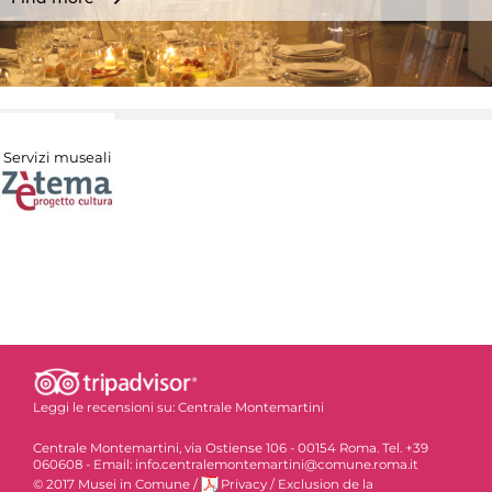
Servizi museali
Leggi le recensioni su:
Centrale Montemartini
Centrale Montemartini, via Ostiense 106 - 00154 Roma. Tel. +39
060608 - Email: info.centralemontemartini@comune.roma.it
© 2017 Musei in Comune
/
Privacy
/
Exclusion de la