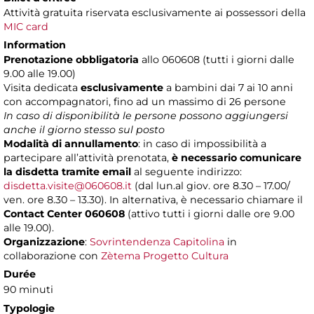
Attività gratuita riservata esclusivamente ai possessori della
MIC card
Information
Prenotazione obbligatoria
allo 060608 (tutti i giorni dalle
9.00 alle 19.00)
Visita dedicata
esclusivamente
a bambini dai 7 ai 10 anni
con accompagnatori, fino ad un massimo di 26 persone
In caso di disponibilità le persone possono aggiungersi
anche il giorno stesso sul posto
Modalità di annullamento
: in caso di impossibilità a
partecipare all’attività prenotata,
è necessario comunicare
la disdetta tramite email
al seguente indirizzo:
disdetta.visite@060608.it
(dal lun.al giov. ore 8.30 – 17.00/
ven. ore 8.30 – 13.30). In alternativa, è necessario chiamare il
Contact Center 060608
(attivo tutti i giorni dalle ore 9.00
alle 19.00).
Organizzazione
:
Sovrintendenza Capitolina
in
collaborazione con
Zètema Progetto Cultura
Durée
90 minuti
Typologie