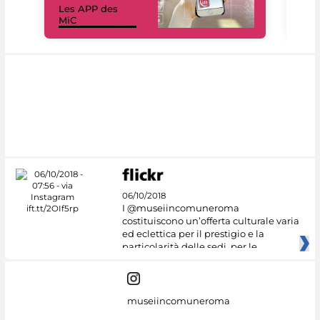
Les APP des
Les
MiC
rés
06/10/2018
I @museiincomuneroma
costituiscono un’offerta culturale varia
ed eclettica per il prestigio e la
particolarità delle sedi, per le
museiincomuneroma