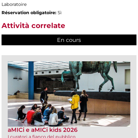
Laboratoire
Réservation obligatoire:
Sì
Attività correlate
En cours
(active tab)
aMICi e aMICi kids 2026
I curatori a fianco del pubblico