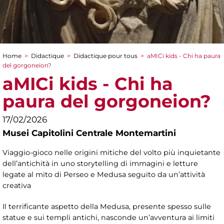
Home
>
Didactique
>
Didactique pour tous
>
aMICi kids - Chi ha paura
You are here
del gorgoneion?
aMICi kids - Chi ha
paura del gorgoneion?
17/02/2026
Musei Capitolini Centrale Montemartini
Viaggio-gioco nelle origini mitiche del volto più inquietante
dell’antichità in uno storytelling di immagini e letture
legate al mito di Perseo e Medusa seguito da un’attività
creativa
Il terrificante aspetto della Medusa, presente spesso sulle
statue e sui templi antichi, nasconde un’avventura ai limiti