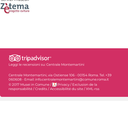
Leggi le recensioni su:
Centrale Montemartini
Centrale Montemartini, via Ostiense 106 - 00154 Roma. Tel. +39
060608 - Email: info.centralemontemartini@comune.roma.it
© 2017 Musei in Comune
/
Privacy
/
Exclusion de la
responsabilité
/
Credits
/
Accessibilité du site
/
XML-rss