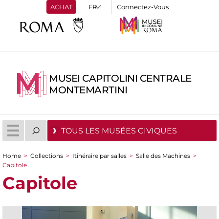
ACHAT
Connectez-Vous
MUSEI CAPITOLINI CENTRALE
MONTEMARTINI
TOUS LES MUSÉES CIVIQUES
Home
>
Collections
>
Itinéraire par salles
>
Salle des Machines
>
You are here
Capitole
Capitole