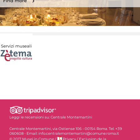
Find more
Servizi museali
Leggi le recensioni su:
Centrale Montemartini
Centrale Montemartini, via Ostiense 106 - 00154 Roma. Tel. +39
060608 - Email: info.centralemontemartini@comune.roma.it
© 2017 Musei in Comune
/
Privacy
/
Exclusion de la