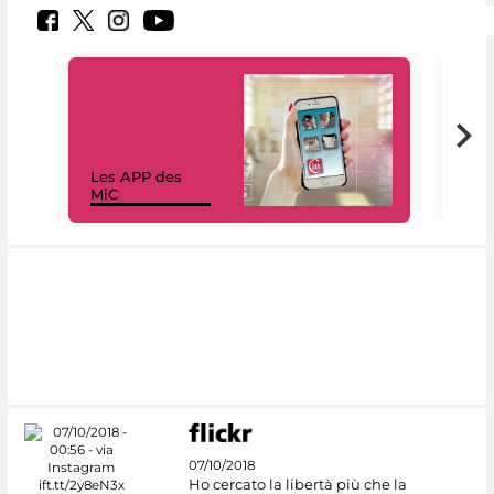
Les APP des
Les
MiC
rés
07/10/2018
Ho cercato la libertà più che la