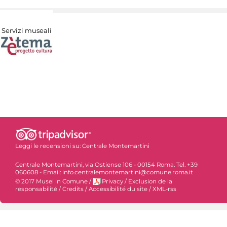
Servizi museali
Leggi le recensioni su:
Centrale Montemartini
Centrale Montemartini, via Ostiense 106 - 00154 Roma. Tel. +39
060608 - Email: info.centralemontemartini@comune.roma.it
© 2017 Musei in Comune
/
Privacy
/
Exclusion de la
responsabilité
/
Credits
/
Accessibilité du site
/
XML-rss