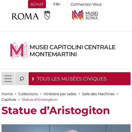
ACHAT
Connectez-Vous
MUSEI CAPITOLINI CENTRALE
MONTEMARTINI
TOUS LES MUSÉES CIVIQUES
Home
>
Collections
>
Itinéraire par salles
>
Salle des Machines
>
You are here
Capitole
>
Statue d’Aristogiton
Statue d’Aristogiton