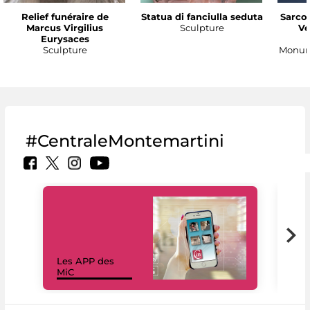
Relief funéraire de
Statua di fanciulla seduta
Sarco
Marcus Virgilius
Sculpture
Ve
Eurysaces
Sculpture
Monume
#CentraleMontemartini
Les APP des
Les
MiC
rés