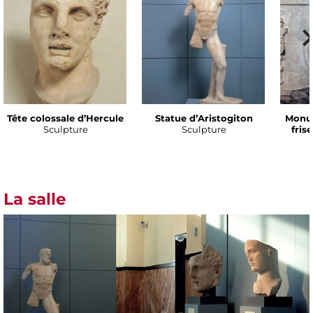
Tête colossale d’Hercule
Statue d’Aristogiton
Monu
Sculpture
Sculpture
fris
La salle