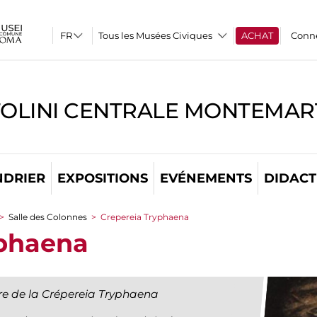
Tous les Musées Civiques
ACHAT
Conn
TOLINI CENTRALE MONTEMART
NDRIER
EXPOSITIONS
EVÉNEMENTS
DIDACT
>
Salle des Colonnes
>
Crepereia Tryphaena
yphaena
re de la Crépereia Tryphaena