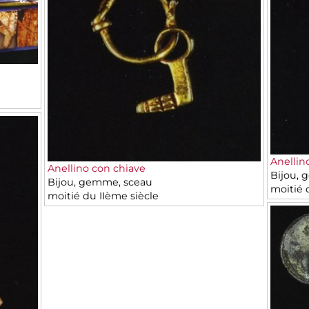
Anellin
Anellino con chiave
Bijou, 
Bijou, gemme, sceau
moitié 
moitié du IIème siècle