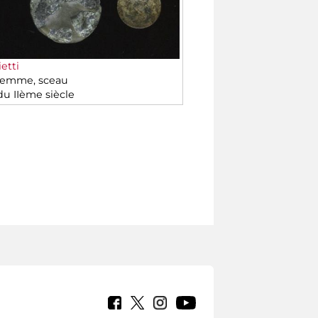
etti
gemme, sceau
du IIème siècle