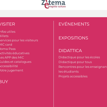
VISITER
EVÉNEMENTS
nfos utiles
illets
EXPOSITIONS
ervices pour les visiteurs
MIC card
Roma Pass
DIDATTICA
Activités éducatives
Didactique pour les écoles
Les APP des MiC
Guides et catalogues
Didactique pour tous
ccessibilité
Rencontres pour les enseignant
Votre jugement
les étudiants
Projets accessibles
BUY