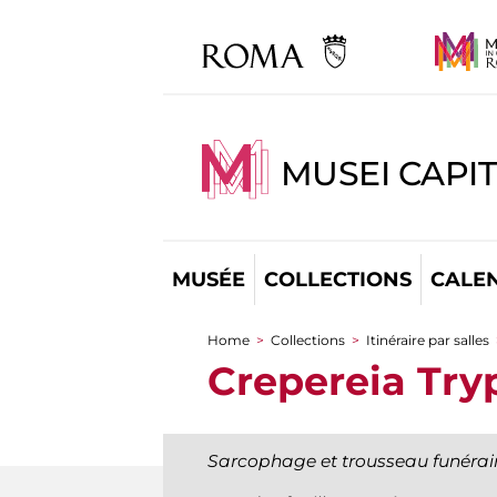
MUSEI CAPI
MUSÉE
COLLECTIONS
CALE
Home
>
Collections
>
Itinéraire par salles
You are here
Crepereia Tr
Sarcophage et trousseau funérai