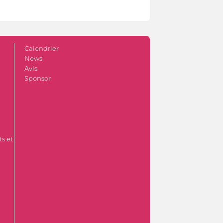
Calendrier
News
Avis
Sponsor
s et