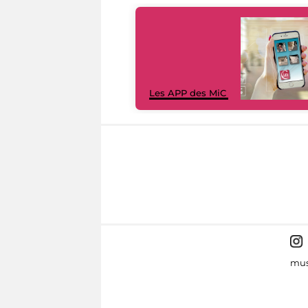
Les APP des MiC
mus