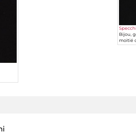
Specchi
Bijou, 
moitié 
ni