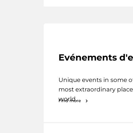
Evénements d'e
Unique events in some o
most extraordinary place
world.
Find more