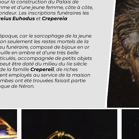
pour la construction du Palais de
mme et d'une jeune femme, côte à côte,
ndeur. Les inscriptions funéraires les
reius Euhodus
et
Crepereia
l'époque, car le sarcophage de la jeune
on seulement les restes mortels de la
eau funéraire, composé de bijoux en or
uille en ambre et d'une très belle
ticulés, accompagnée de petits objets
peut être daté du milieu du IIe siècle
 de la famille
Crepereii
, de riches
ent employés au service de la maison
tombes ont été trouvées faisait partie
oque de Néron.