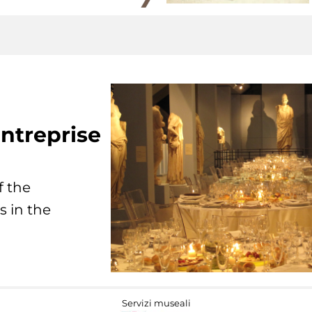
ntreprise
f the
s in the
Servizi museali