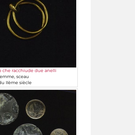
o che racchiude due anelli
gemme, sceau
du IIème siècle