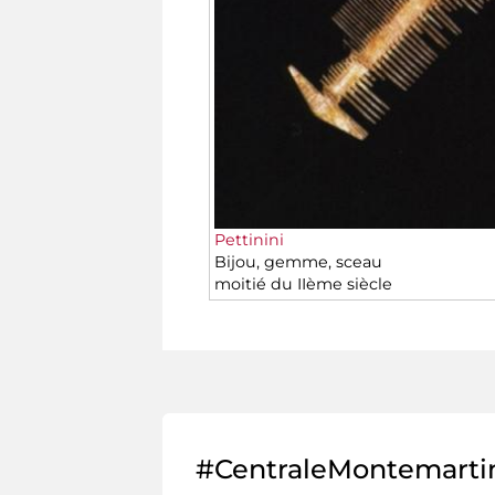
Pettinini
Bijou, gemme, sceau
moitié du IIème siècle
#CentraleMontemarti