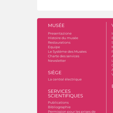
MUSÉE
Presentazione
I
Histoire du musée
B
Restaurations
S
Equipe
Le Système des Musées
Charte des services
Newsletter
A
SIÈGE
La central électrique
SERVICES
SCIENTIFIQUES
Publications
Bibliographie
Permission pour les prises de