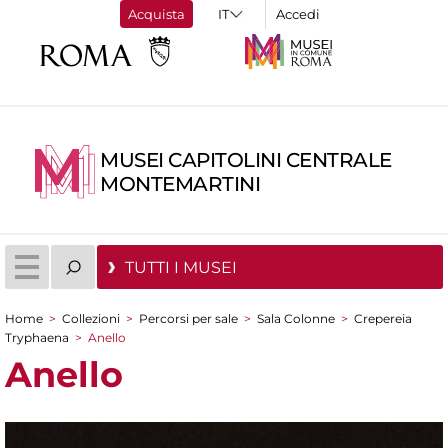
Acquista
Accedi
MUSEI CAPITOLINI CENTRALE
MONTEMARTINI
TUTTI I MUSEI
Home
>
Collezioni
>
Percorsi per sale
>
Sala Colonne
>
Crepereia
Tu sei qui
Tryphaena
>
Anello
Anello