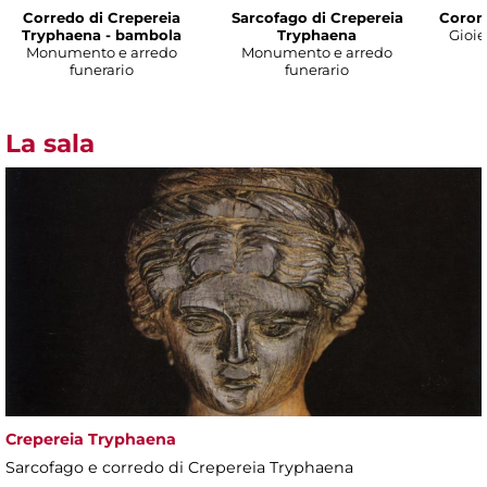
Corredo di Crepereia
Sarcofago di Crepereia
Corona
Tryphaena - bambola
Tryphaena
Gioie
Monumento e arredo
Monumento e arredo
funerario
funerario
La sala
Crepereia Tryphaena
Sarcofago e corredo di Crepereia Tryphaena