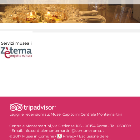
Servizi museali
Leggi le recensioni su:
Musei Capitolini Centrale Montemartini
Centrale Montemartini, via Ostiense 106 - 00154 Roma - Tel. 060608
- Email: info.centralemontemartini@comune.roma.it
© 2017 Musei in Comune
/
Privacy
/
Esclusione delle