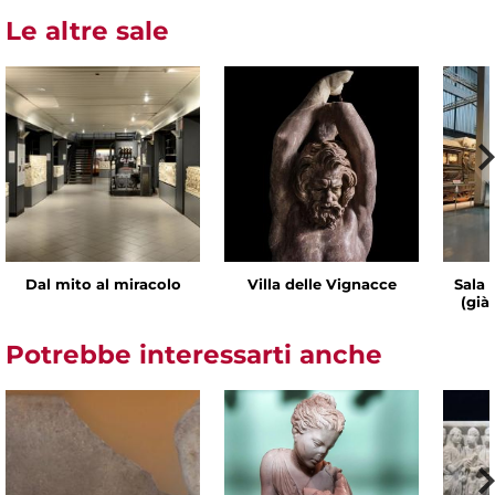
Le altre sale
Dal mito al miracolo
Villa delle Vignacce
Sala 
(già
Potrebbe interessarti anche