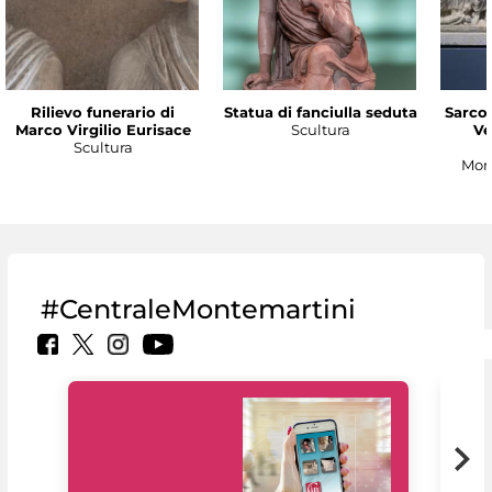
Rilievo funerario di
Statua di fanciulla seduta
Sarco
Marco Virgilio Eurisace
Scultura
Ve
Scultura
Mon
#CentraleMontemartini
Il 