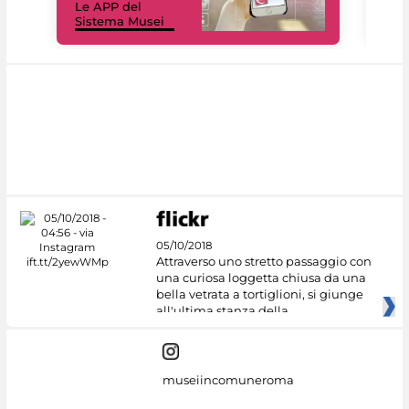
Le APP del
Mus
Sistema Musei
net
05/10/2018
Attraverso uno stretto passaggio con
una curiosa loggetta chiusa da una
bella vetrata a tortiglioni, si giunge
all'ultima stanza della
museiincomuneroma