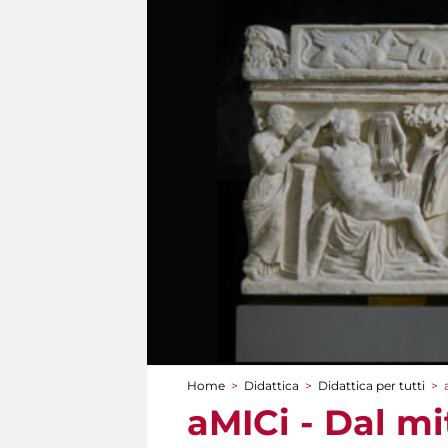
Home
>
Didattica
>
Didattica per tutti
>
Tu sei qui
aMICi - Dal mi