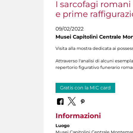
I sarcofagi romani
e prime raffigurazi
09/02/2022
Musei Capitolini Centrale Mo
Visita alla mostra dedicata ai posses
Attraverso l'analisi di alcuni esempl
repertorio figurativo funerario roma
Gratis con la MIC card
Informazioni
Luogo
Musei Capitolini Centrale Montemar