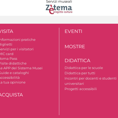
Servizi museali
VISITA
EVENTI
Informazioni pratiche
iglietti
MOSTRE
ervizi per i visitatori
MIC card
Roma Pass
DIDATTICA
isite didattiche
Didattica per le scuole
Le APP del Sistema Musei
Guide e cataloghi
Didattica per tutti
ccessibilità
Incontri per docenti e studenti
La tua opinione
universitari
Progetti accessibili
ACQUISTA