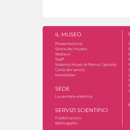
IL MUSEO
Presentazione
Storia del museo
B
Restauri
S
Staff
Sistema Musei di Roma Capitale
Carta dei servizi
V
Newsletter
A
SEDE
La centrale elettrica
SERVIZI SCIENTIFICI
Pubblicazioni
Bibliografia
Autorizzazione riprese fotografiche