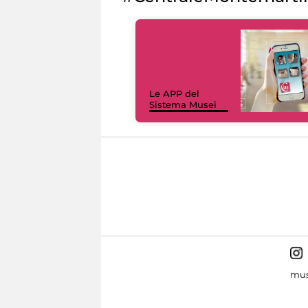
Le APP del
Sistema Musei
mus