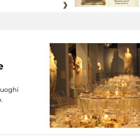
e
 luoghi
.