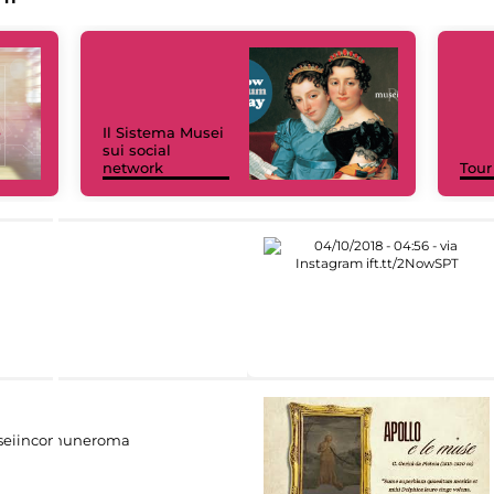
Il Sistema Musei
sui social
network
Tour
eiincomuneroma