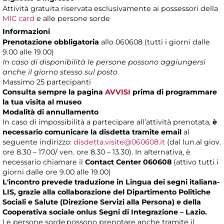
Attività gratuita riservata esclusivamente ai possessori della
MIC card
e alle persone sorde
Informazioni
Prenotazione obbligatoria
allo 060608 (tutti i giorni dalle
9.00 alle 19.00)
In caso di disponibilità le persone possono aggiungersi
anche il giorno stesso sul posto
Massimo
25 partecipanti
Consulta sempre la pagina
AVVISI
prima di programmare
la tua visita al museo
Modalità di annullamento
In caso di impossibilità a partecipare all’attività prenotata,
è
necessario comunicare la disdetta tramite email
al
seguente indirizzo:
disdetta.visite@060608.it
(dal lun.al giov.
ore 8.30 – 17.00/ ven. ore 8.30 – 13.30). In alternativa, è
necessario chiamare il
Contact Center 060608
(attivo tutti i
giorni dalle ore 9.00 alle 19.00)
L'incontro prevede traduzione in Lingua dei segni italiana-
LIS, grazie alla collaborazione del Dipartimento Politiche
Sociali e Salute (Direzione Servizi alla Persona) e della
Cooperativa sociale onlus Segni di Integrazione – Lazio.
Le persone sorde possono prenotare anche tramite il