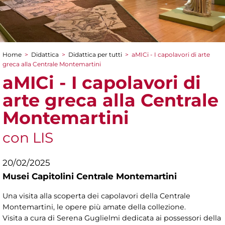
Home
>
Didattica
>
Didattica per tutti
>
aMICi - I capolavori di arte
Tu sei qui
greca alla Centrale Montemartini
aMICi - I capolavori di
arte greca alla Centrale
Montemartini
con LIS
20/02/2025
Musei Capitolini Centrale Montemartini
Una visita alla scoperta dei capolavori della Centrale
Montemartini, le opere più amate della collezione.
Visita a cura di
Serena Guglielmi dedicata ai possessori della