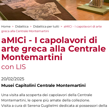
Home
>
Didattica
>
Didattica per tutti
>
aMICi - I capolavori di arte
Tu sei qui
greca alla Centrale Montemartini
aMICi - I capolavori di
arte greca alla Centrale
Montemartini
con LIS
20/02/2025
Musei Capitolini Centrale Montemartini
Una visita alla scoperta dei capolavori della Centrale
Montemartini, le opere più amate della collezione.
Visita a cura di
Serena Guglielmi dedicata ai possessori della