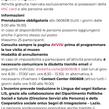
Attività gratuita riservata esclusivamente ai possessori della
MIC card
e alle persone sorde
Informazioni
Prenotazione obbligatoria
allo 060608 (tutti i giorni dalle
9.00 alle 19.00)
In caso di disponibilità le persone possono aggiungersi
anche il giorno stesso sul posto
Massimo
25 partecipanti
Consulta sempre la pagina
AVVISI
prima di programmare
la tua visita al museo
Modalità di annullamento
In caso di impossibilità a partecipare all’attività prenotata,
è
necessario comunicare la disdetta tramite email
al
seguente indirizzo:
disdetta.visite@060608.it
(dal lun.al giov.
ore 8.30 – 17.00/ ven. ore 8.30 – 13.30). In alternativa, è
necessario chiamare il
Contact Center 060608
(attivo tutti i
giorni dalle ore 9.00 alle 19.00)
L'incontro prevede traduzione in Lingua dei segni italiana-
LIS, grazie alla collaborazione del Dipartimento Politiche
Sociali e Salute (Direzione Servizi alla Persona) e della
Cooperativa sociale onlus Segni di Integrazione – Lazio.
Le persone sorde possono prenotare anche tramite il