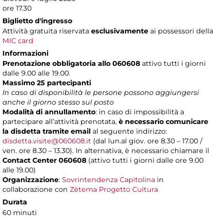
ore 17.30
Biglietto d'ingresso
Attività gratuita riservata
esclusivamente
ai possessori della
MIC card
Informazioni
Prenotazione obbligatoria allo 060608
attivo tutti i giorni
dalle 9.00 alle 19.00.
Massimo 25 partecipanti
In caso di disponibilità le persone possono aggiungersi
anche il giorno stesso sul posto
Modalità di annullamento
: in caso di impossibilità a
partecipare all’attività prenotata,
è necessario comunicare
la disdetta tramite email
al seguente indirizzo:
disdetta.visite@060608.it
(dal lun.al giov. ore 8.30 – 17.00 /
ven. ore 8.30 – 13.30). In alternativa, è necessario chiamare il
Contact Center 060608
(attivo tutti i giorni dalle ore 9.00
alle 19.00)
Organizzazione
:
Sovrintendenza Capitolina
in
collaborazione con
Zètema Progetto Cultura
Durata
60 minuti