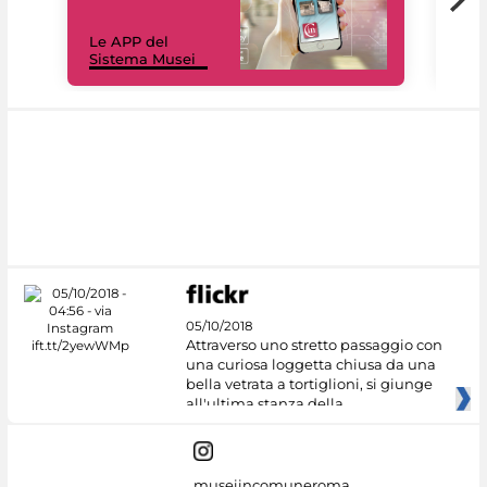
Il 
Le APP del
Mus
Sistema Musei
net
05/10/2018
Attraverso uno stretto passaggio con
una curiosa loggetta chiusa da una
bella vetrata a tortiglioni, si giunge
all'ultima stanza della
museiincomuneroma