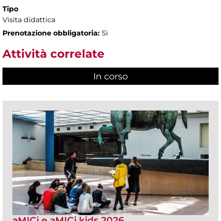
Tipo
Visita didattica
Prenotazione obbligatoria:
Sì
Attività correlate
In corso
(scheda attiva)
aMICi e aMICi kids 2026