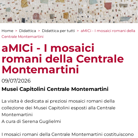
Home
>
Didattica
>
Didattica per tutti
>
aMICi - I mosaici romani della
Tu sei qui
Centrale Montemartini
aMICi - I mosaici
romani della Centrale
Montemartini
09/07/2026
Musei Capitolini Centrale Montemartini
La visita è dedicata ai preziosi mosaici romani della
collezione dei Musei Capitolini esposti alla Centrale
Montemartini
A cura di Serena Guglielmi
I mosaici romani della Centrale Montemartini costituiscono