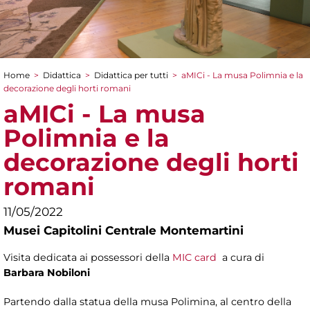
Home
>
Didattica
>
Didattica per tutti
>
aMICi - La musa Polimnia e la
Tu sei qui
decorazione degli horti romani
aMICi - La musa
Polimnia e la
decorazione degli horti
romani
11/05/2022
Musei Capitolini Centrale Montemartini
Visita dedicata ai possessori della
MIC card
a cura di
Barbara Nobiloni
Partendo dalla statua della musa Polimina, al centro della