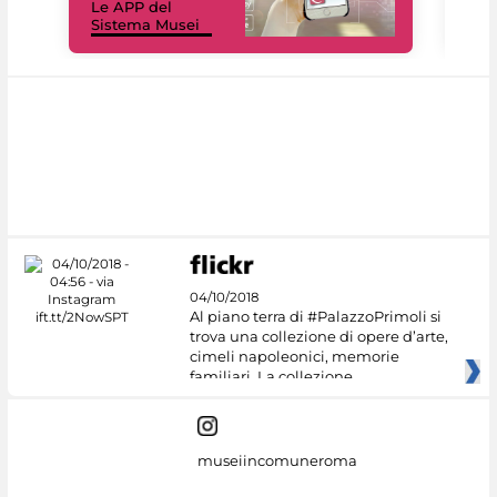
Le APP del
Mus
Sistema Musei
net
04/10/2018
Al piano terra di #PalazzoPrimoli si
trova una collezione di opere d’arte,
cimeli napoleonici, memorie
familiari. La collezione
museiincomuneroma