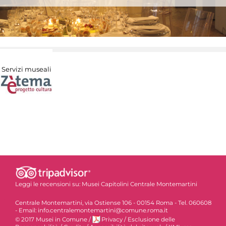
Servizi museali
Leggi le recensioni su:
Musei Capitolini Centrale Montemartini
Centrale Montemartini, via Ostiense 106 - 00154 Roma - Tel. 060608
- Email: info.centralemontemartini@comune.roma.it
© 2017 Musei in Comune
/
Privacy
/
Esclusione delle