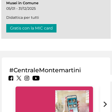
Musei in Comune
05/01 - 31/12/2025
Didattica per tutti
Gratis con la MIC card
#CentraleMontemartini
Il 