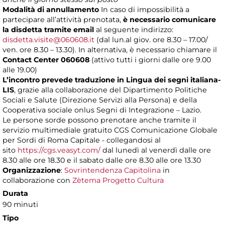
Modalità di annullamento
In caso di impossibilità a
partecipare all’attività prenotata,
è necessario comunicare
la disdetta tramite email
al seguente indirizzo:
disdetta.visite@060608.it
(dal lun.al giov. ore 8.30 – 17.00/
ven. ore 8.30 – 13.30). In alternativa, è necessario chiamare il
Contact Center 060608
(attivo tutti i giorni dalle ore 9.00
alle 19.00)
L’incontro prevede traduzione in Lingua dei segni italiana-
LIS
, grazie alla collaborazione del Dipartimento Politiche
Sociali e Salute (Direzione Servizi alla Persona) e della
Cooperativa sociale onlus Segni di Integrazione – Lazio.
Le persone sorde possono prenotare anche tramite il
servizio multimediale gratuito CGS Comunicazione Globale
per Sordi di Roma Capitale - collegandosi al
sito
https://cgs.veasyt.com/
dal lunedì al venerdì dalle ore
8.30 alle ore 18.30 e il sabato dalle ore 8.30 alle ore 13.30
Organizzazione
:
Sovrintendenza Capitolina
in
collaborazione con
Zètema Progetto Cultura
Durata
90 minuti
Tipo