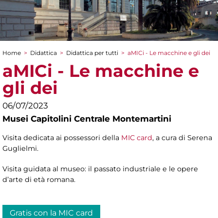
Home
>
Didattica
>
Didattica per tutti
>
aMICi - Le macchine e gli dei
Tu sei qui
aMICi - Le macchine e
gli dei
06/07/2023
Musei Capitolini Centrale Montemartini
Visita dedicata ai possessori della
MIC card
, a cura di Serena
Guglielmi.
Visita guidata al museo: il passato industriale e le opere
d’arte di età romana.
Gratis con la MIC card