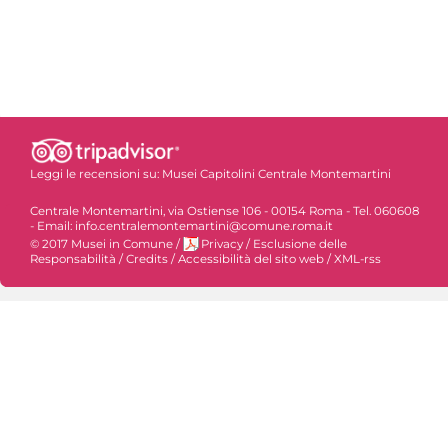
Leggi le recensioni su:
Musei Capitolini Centrale Montemartini
Centrale Montemartini, via Ostiense 106 - 00154 Roma - Tel. 060608
- Email: info.centralemontemartini@comune.roma.it
© 2017 Musei in Comune
/
Privacy
/
Esclusione delle
Responsabilità
/
Credits
/
Accessibilità del sito web
/
XML-rss