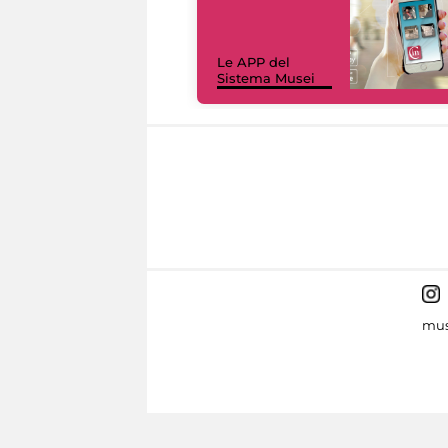
Le APP del
Sistema Musei
mus