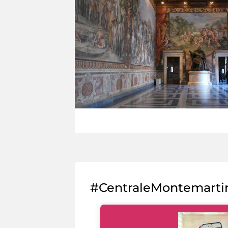
#CentraleMontemarti