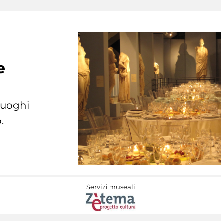
e
 luoghi
.
Servizi museali