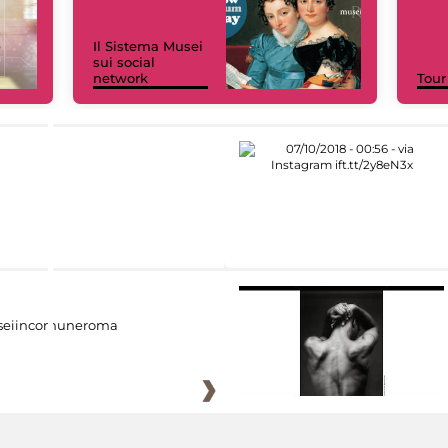
Il Sistema Musei
sui social
network
Tour
eiincomuneroma