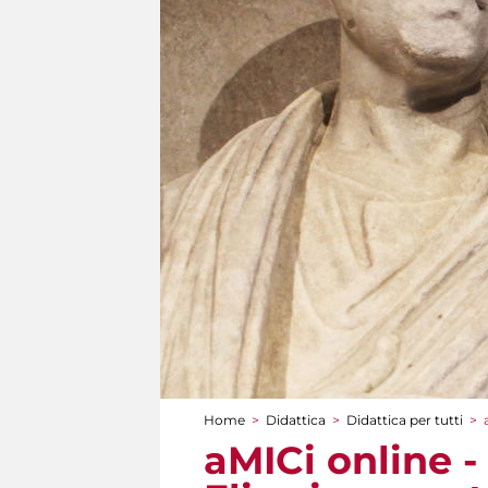
Home
>
Didattica
>
Didattica per tutti
>
Tu sei qui
aMICi online - 