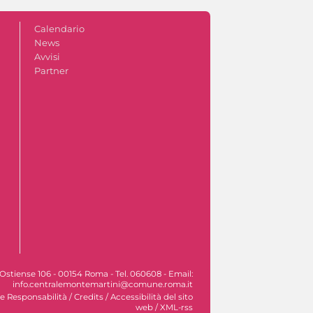
Calendario
News
Avvisi
Partner
Ostiense 106 - 00154 Roma - Tel. 060608 - Email:
info.centralemontemartini@comune.roma.it
le Responsabilità
/
Credits
/
Accessibilità del sito
web
/
XML-rss