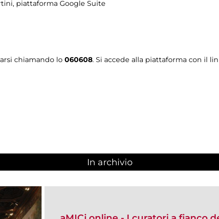
tini
, piattaforma Google Suite
tarsi chiamando lo
060608
. Si accede alla piattaforma con il li
In archivio
aMICi online - I curatori a fianco 