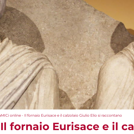
aMICi online - Il fornaio Eurisace e il calzolaio Giulio Elio si raccontano
Il fornaio Eurisace e il c