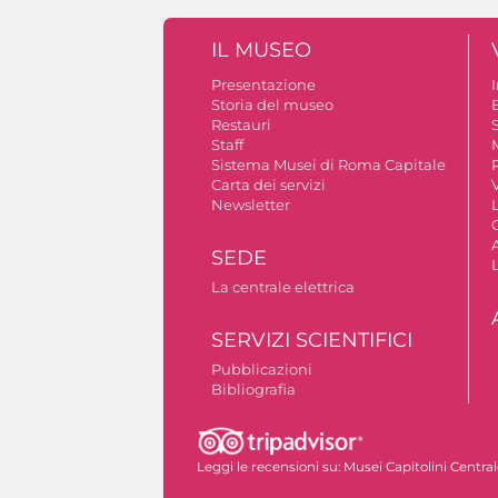
IL MUSEO
Presentazione
Storia del museo
B
Restauri
S
Staff
Sistema Musei di Roma Capitale
Carta dei servizi
V
Newsletter
A
SEDE
La centrale elettrica
SERVIZI SCIENTIFICI
Pubblicazioni
Bibliografia
Autorizzazione riprese fotografiche
Leggi le recensioni su:
Musei Capitolini Centra