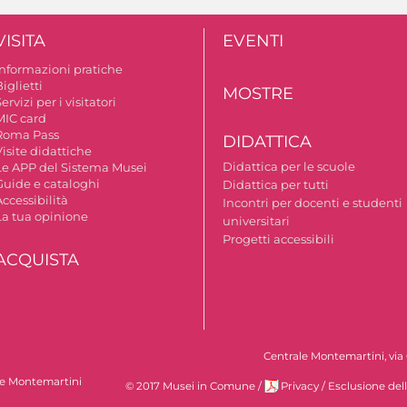
VISITA
EVENTI
Informazioni pratiche
iglietti
MOSTRE
ervizi per i visitatori
MIC card
Roma Pass
DIDATTICA
isite didattiche
Didattica per le scuole
Le APP del Sistema Musei
Guide e cataloghi
Didattica per tutti
ccessibilità
Incontri per docenti e studenti
La tua opinione
universitari
Progetti accessibili
ACQUISTA
Centrale Montemartini, via 
le Montemartini
© 2017 Musei in Comune
/
Privacy
/
Esclusione del