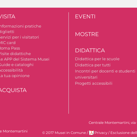
VISITA
EVENTI
Informazioni pratiche
iglietti
MOSTRE
ervizi per i visitatori
MIC card
Roma Pass
DIDATTICA
isite didattiche
Didattica per le scuole
Le APP del Sistema Musei
Guide e cataloghi
Didattica per tutti
ccessibilità
Incontri per docenti e studenti
La tua opinione
universitari
Progetti accessibili
ACQUISTA
Centrale Montemartini, via 
le Montemartini
© 2017 Musei in Comune
/
Privacy
/
Esclusione del