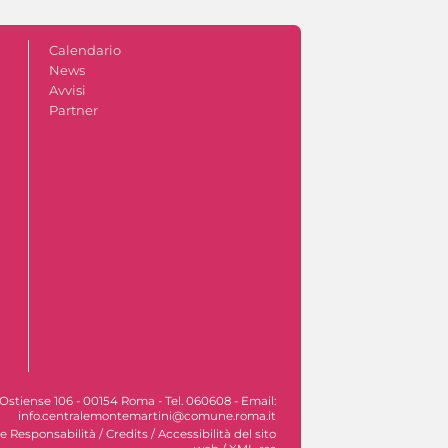
Calendario
News
Avvisi
Partner
Ostiense 106 - 00154 Roma - Tel. 060608 - Email:
info.centralemontemartini@comune.roma.it
le Responsabilità
/
Credits
/
Accessibilità del sito