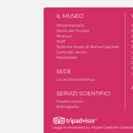
IL MUSEO
Presentazione
Storia del museo
B
Restauri
S
Staff
Sistema Musei di Roma Capitale
Carta dei servizi
V
Newsletter
A
SEDE
La centrale elettrica
SERVIZI SCIENTIFICI
Pubblicazioni
Bibliografia
Autorizzazione riprese fotografiche
Leggi le recensioni su:
Musei Capitolini Centra