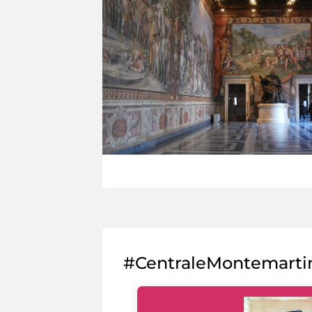
#CentraleMontemarti