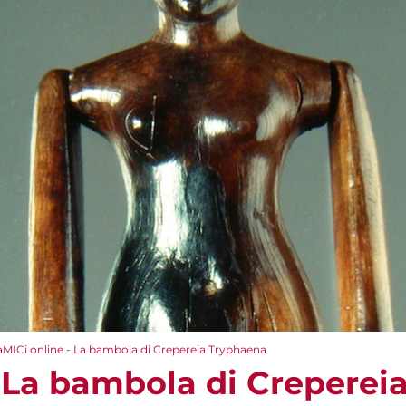
aMICi online - La bambola di Crepereia Tryphaena
- La bambola di Creperei