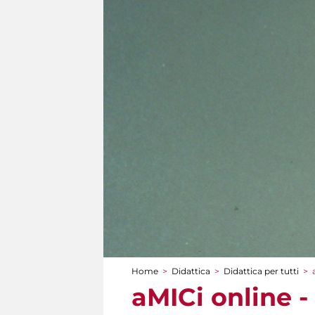
Home
>
Didattica
>
Didattica per tutti
>
Tu sei qui
aMICi online 