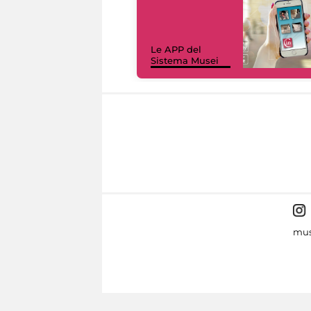
Le APP del
Sistema Musei
mus