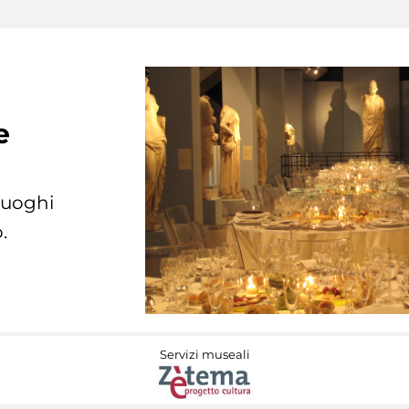
e
 luoghi
.
Servizi museali