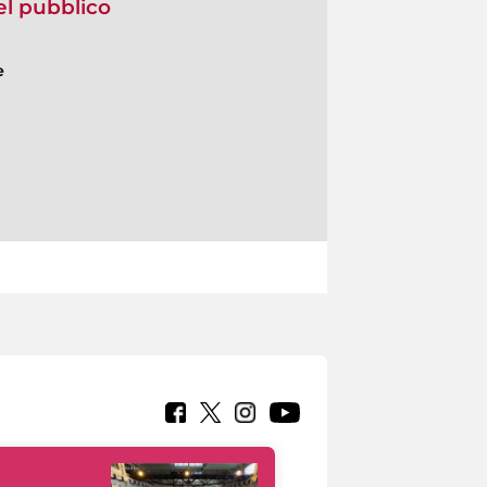
del pubblico
e