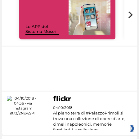
Il 
Le APP del
Mus
Sistema Musei
net
04/10/2018
Al piano terra di #PalazzoPrimoli si
trova una collezione di opere d’arte,
cimeli napoleonici, memorie
familiari. La collezione