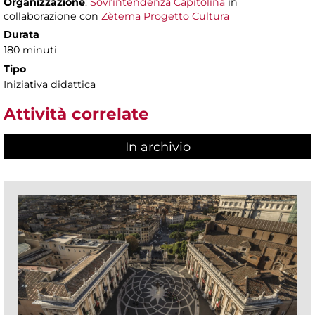
Organizzazione
:
Sovrintendenza Capitolina
in
collaborazione con
Zètema Progetto Cultura
Durata
180 minuti
Tipo
Iniziativa didattica
Attività correlate
In archivio