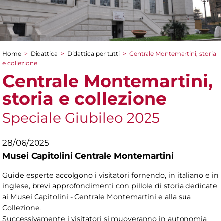
Home
>
Didattica
>
Didattica per tutti
>
Centrale Montemartini, storia
Tu sei qui
e collezione
Centrale Montemartini,
storia e collezione
Speciale Giubileo 2025
28/06/2025
Musei Capitolini Centrale Montemartini
Guide esperte accolgono i visitatori fornendo, in italiano e in
inglese, brevi approfondimenti con pillole di storia dedicate
ai Musei Capitolini - Centrale Montemartini e alla sua
Collezione.
Successivamente i visitatori si muoveranno in autonomia