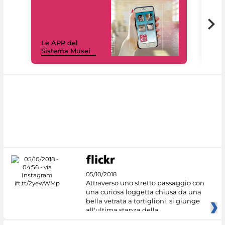
Il 
Le APP del
Mus
Sistema Musei
net
05/10/2018
Attraverso uno stretto passaggio con
una curiosa loggetta chiusa da una
bella vetrata a tortiglioni, si giunge
all'ultima stanza della