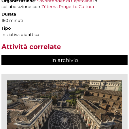
Organizzazione
:
Sovrintendenza Capitolina
in
collaborazione con
Zètema Progetto Cultura
Durata
180 minuti
Tipo
Iniziativa didattica
Attività correlate
In archivio