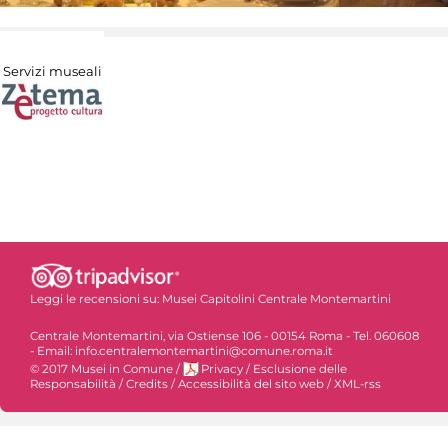
Servizi museali
Leggi le recensioni su:
Musei Capitolini Centrale Montemartini
Centrale Montemartini, via Ostiense 106 - 00154 Roma - Tel. 060608
- Email: info.centralemontemartini@comune.roma.it
© 2017 Musei in Comune
/
Privacy
/
Esclusione delle
Responsabilità
/
Credits
/
Accessibilità del sito web
/
XML-rss