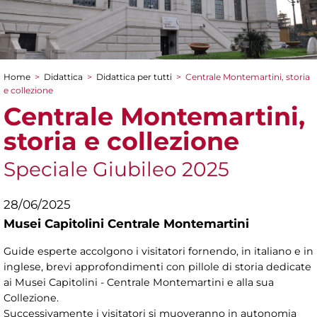
Home
>
Didattica
>
Didattica per tutti
>
Centrale Montemartini, storia
Tu sei qui
e collezione
Centrale Montemartini,
storia e collezione
Speciale Giubileo 2025
28/06/2025
Musei Capitolini Centrale Montemartini
Guide esperte accolgono i visitatori fornendo, in italiano e in
inglese, brevi approfondimenti con pillole di storia dedicate
ai Musei Capitolini - Centrale Montemartini e alla sua
Collezione.
Successivamente i visitatori si muoveranno in autonomia