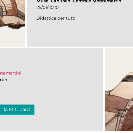
Musei Capitolini Centrale Montemartini
25/01/2020
Didattica per tutti
ontemartini
tini
n la MIC card