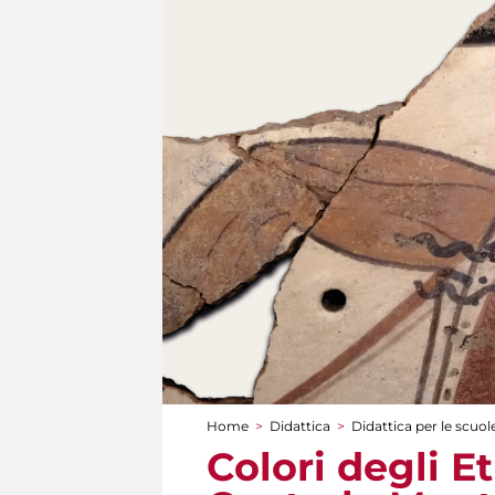
Home
>
Didattica
>
Didattica per le scuol
Tu sei qui
Colori degli Et