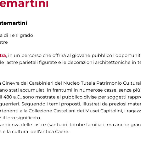
emartini
ntemartini
 di I e II grado
stre
tra
, in un percorso che offrirà al giovane pubblico l’opportuni
e lastre parietali figurate e le decorazioni architettoniche in t
a Ginevra dai Carabinieri del Nucleo Tutela Patrimonio Culturale
e erano stati accumulati in frantumi in numerose casse, senza pi
e il 480 a.C., sono mostrate al pubblico divise per soggetti rappre
e i guerrieri. Seguendo i temi proposti, illustrati da preziosi ma
rtenenti alla Collezione Castellani dei Musei Capitolini, i ragaz
il loro significato.
ovenienza delle lastre (santuari, tombe familiari, ma anche gran
 e la cultura dell’antica Caere.