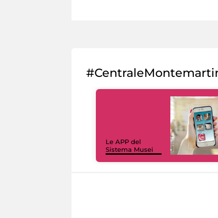
#CentraleMontemarti
Le APP del
Sistema Musei