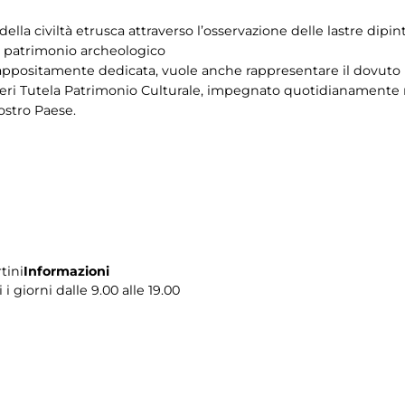
ella civiltà etrusca attraverso l’osservazione delle lastre dipin
el patrimonio archeologico
 appositamente dedicata, vuole anche rappresentare il dovuto r
ieri Tutela Patrimonio Culturale, impegnato quotidianamente ne
nostro Paese.
tini
Informazioni
i giorni dalle 9.00 alle 19.00