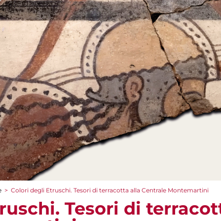
e
>
Colori degli Etruschi. Tesori di terracotta alla Centrale Montemartini
ruschi. Tesori di terracot