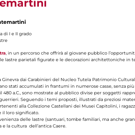
emartini
ntemartini
 di I e II grado
stre
tra
, in un percorso che offrirà al giovane pubblico l’opportuni
e lastre parietali figurate e le decorazioni architettoniche in t
a Ginevra dai Carabinieri del Nucleo Tutela Patrimonio Culturale
e erano stati accumulati in frantumi in numerose casse, senza pi
e il 480 a.C., sono mostrate al pubblico divise per soggetti rappre
e i guerrieri. Seguendo i temi proposti, illustrati da preziosi ma
rtenenti alla Collezione Castellani dei Musei Capitolini, i ragaz
il loro significato.
ovenienza delle lastre (santuari, tombe familiari, ma anche gran
 e la cultura dell’antica Caere.