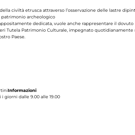
ella civiltà etrusca attraverso l’osservazione delle lastre dipin
el patrimonio archeologico
 appositamente dedicata, vuole anche rappresentare il dovuto r
ieri Tutela Patrimonio Culturale, impegnato quotidianamente ne
nostro Paese.
tini
Informazioni
i giorni dalle 9.00 alle 19.00