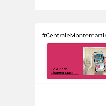
#CentraleMontemarti
Le APP del
Sistema Musei