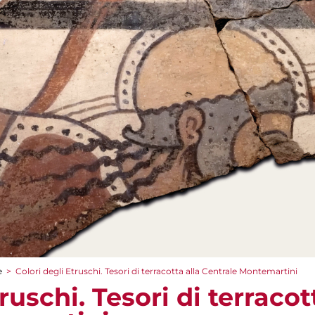
e
>
Colori degli Etruschi. Tesori di terracotta alla Centrale Montemartini
ruschi. Tesori di terracot