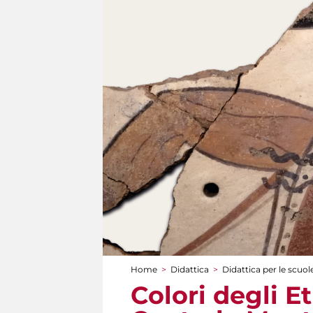
Home
>
Didattica
>
Didattica per le scuol
Tu sei qui
Colori degli Et