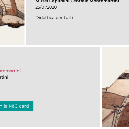
Musei Capitolini Centrale Montemartini
25/01/2020
Didattica per tutti
ontemartini
tini
n la MIC card