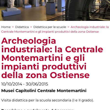
Home
>
Didattica
>
Didattica per le scuole
>
Archeologia industriale: la
Tu sei qui
Centrale Montemartini e gli impianti produttivi della zona Ostiense
Archeologia
industriale: la Centrale
Montemartini e gli
impianti produttivi
della zona Ostiense
10/10/2014 - 30/06/2015
Musei Capitolini Centrale Montemartini
Visita didattica per la scuola secondaria (I e II grado).