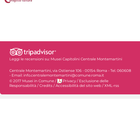
Leggi le recensioni su:
Musei Capitolini Centrale Montemartini
Centrale Montemartini, via Ostiense 106 - 00154 Roma - Tel. 060608
- Email: info.centralemontemartini@comune.roma.it
© 2017 Musei in Comune
/
Privacy
/
Esclusione delle
Responsabilità
/
Credits
/
Accessibilità del sito web
/
XML-rss