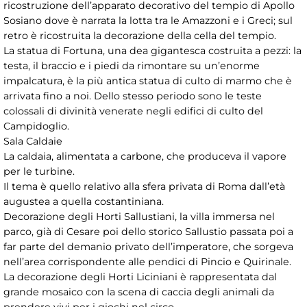
ricostruzione dell’apparato decorativo del tempio di Apollo
Sosiano dove è narrata la lotta tra le Amazzoni e i Greci; sul
retro è ricostruita la decorazione della cella del tempio.
La statua di Fortuna, una dea gigantesca costruita a pezzi: la
testa, il braccio e i piedi da rimontare su un’enorme
impalcatura, è la più antica statua di culto di marmo che è
arrivata fino a noi. Dello stesso periodo sono le teste
colossali di divinità venerate negli edifici di culto del
Campidoglio.
Sala Caldaie
La caldaia, alimentata a carbone, che produceva il vapore
per le turbine.
Il tema è quello relativo alla sfera privata di Roma dall’età
augustea a quella costantiniana.
Decorazione degli Horti Sallustiani, la villa immersa nel
parco, già di Cesare poi dello storico Sallustio passata poi a
far parte del demanio privato dell’imperatore, che sorgeva
nell’area corrispondente alle pendici di Pincio e Quirinale.
La decorazione degli Horti Liciniani è rappresentata dal
grande mosaico con la scena di caccia degli animali da