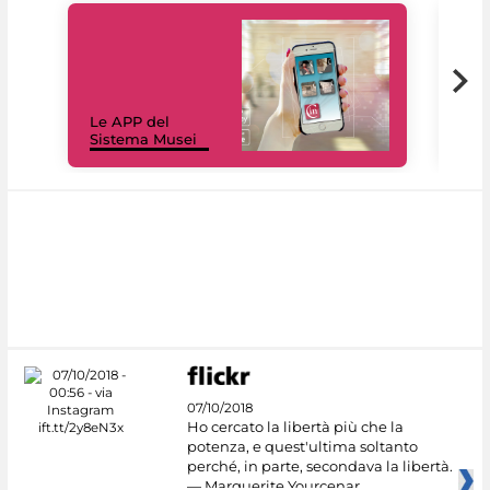
Il 
Le APP del
Mus
Sistema Musei
net
07/10/2018
Ho cercato la libertà più che la
potenza, e quest'ultima soltanto
perché, in parte, secondava la libertà.
— Marguerite Yourcenar