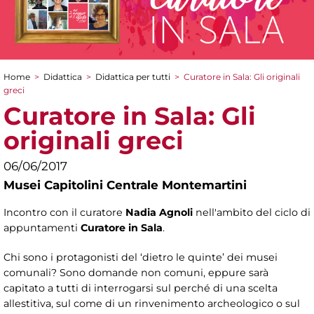
Home
>
Didattica
>
Didattica per tutti
>
Curatore in Sala: Gli originali
Tu sei qui
greci
Curatore in Sala: Gli
originali greci
06/06/2017
Musei Capitolini Centrale Montemartini
Incontro con il curatore
Nadia Agnoli
nell'ambito del ciclo di
appuntamenti
Curatore in Sala
.
Chi sono i protagonisti del ‘dietro le quinte’ dei musei
comunali? Sono domande non comuni, eppure sarà
capitato a tutti di interrogarsi sul perché di una scelta
allestitiva, sul come di un rinvenimento archeologico o sul