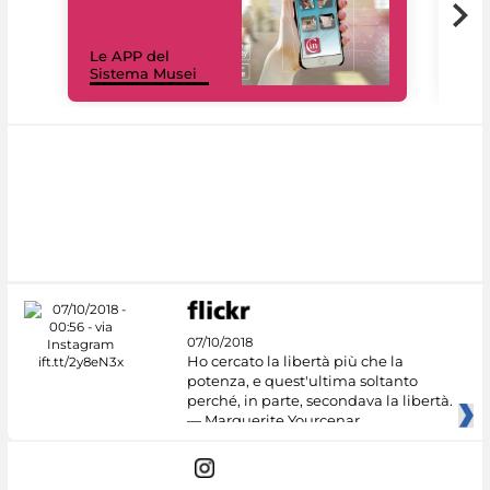
Il 
Le APP del
Mus
Sistema Musei
net
07/10/2018
Ho cercato la libertà più che la
potenza, e quest'ultima soltanto
perché, in parte, secondava la libertà.
— Marguerite Yourcenar