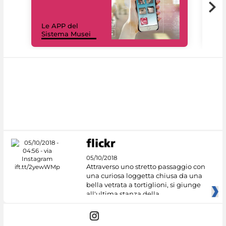
Il 
Le APP del
Mus
Sistema Musei
net
05/10/2018
Attraverso uno stretto passaggio con
una curiosa loggetta chiusa da una
bella vetrata a tortiglioni, si giunge
all'ultima stanza della