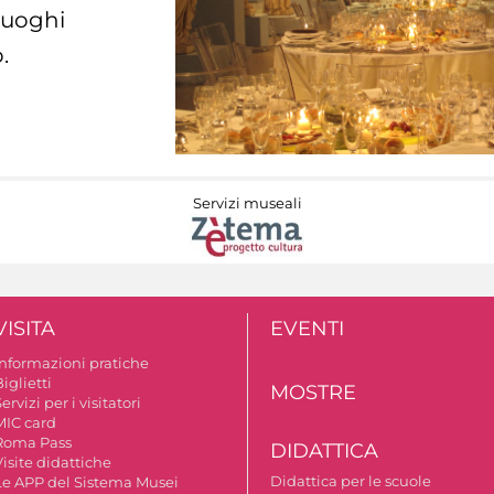
 luoghi
.
Servizi museali
VISITA
EVENTI
Informazioni pratiche
iglietti
MOSTRE
ervizi per i visitatori
MIC card
Roma Pass
DIDATTICA
isite didattiche
Didattica per le scuole
Le APP del Sistema Musei