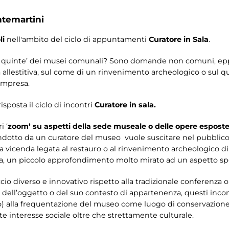
ntemartini
li
nell'ambito del ciclo di appuntamenti
Curatore in Sala
.
 le quinte’ dei musei comunali? Sono domande non comuni, eppu
a allestitiva, sul come di un rinvenimento archeologico o sul q
ompresa.
sposta il ciclo di incontri
Curatore in sala.
i ‘
zoom’
su aspetti della sede museale o delle opere esposte
otto da un curatore del museo vuole suscitare nel pubblico la
a vicenda legata al restauro o al rinvenimento archeologico di
, un piccolo approfondimento molto mirato ad un aspetto spec
o diverso e innovativo rispetto alla tradizionale conferenza o v
a dell’oggetto o del suo contesto di appartenenza, questi incont
o) alla frequentazione del museo come luogo di conservazione
te interesse sociale oltre che strettamente culturale.