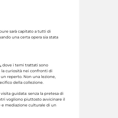
re sarà capitato a tutti di
uando una certa opera sia stata
,
dove i temi trattati sono
 curiosità nei confronti di
 un reperto. Non una lezione,
ifico della collezione.
isita guidata: senza la pretesa di
ri vogliono piuttosto avvicinare il
 e mediazione culturale di un