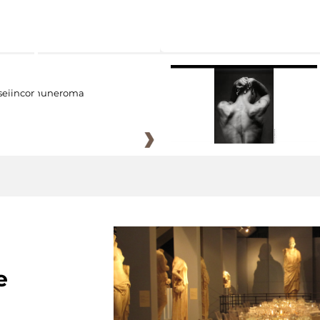
eiincomuneroma
e