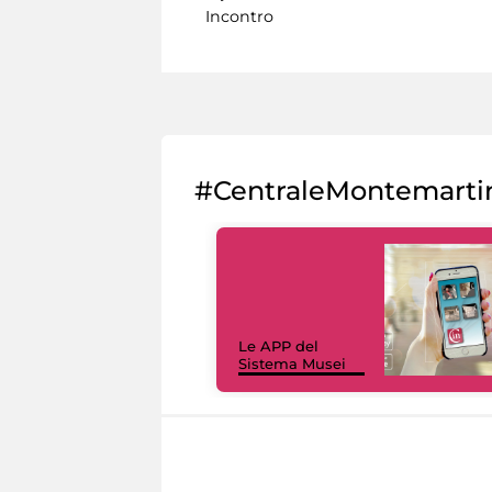
Incontro
#CentraleMontemarti
Le APP del
Sistema Musei