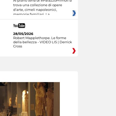
Al piano terra di #PalazzoPrimoli si
trova una collezione di opere
d’arte, cimeli napoleonici,
memorie familiari. La
28/05/2026
Robert Mapplethorpe. Le forme
della bellezza - VIDEO LIS | Derrick
Cross