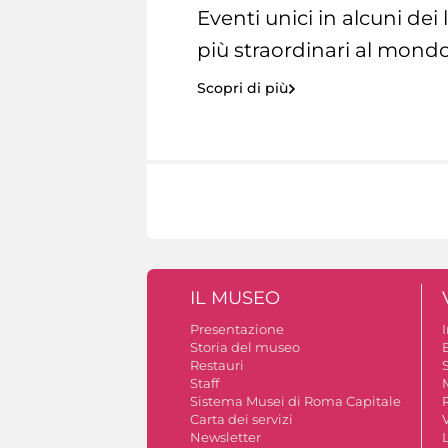
Eventi unici in alcuni dei
più straordinari al mondo
Scopri di più
IL MUSEO
Presentazione
Storia del museo
B
Restauri
S
Staff
Sistema Musei di Roma Capitale
Carta dei servizi
V
Newsletter