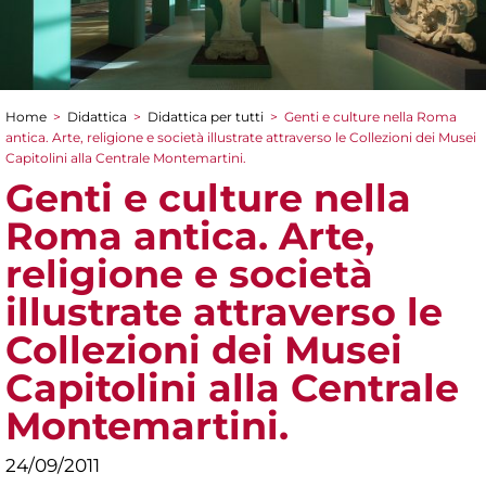
Home
>
Didattica
>
Didattica per tutti
>
Genti e culture nella Roma
Tu sei qui
antica. Arte, religione e società illustrate attraverso le Collezioni dei Musei
Capitolini alla Centrale Montemartini.
Genti e culture nella
Roma antica. Arte,
religione e società
illustrate attraverso le
Collezioni dei Musei
Capitolini alla Centrale
Montemartini.
24/09/2011