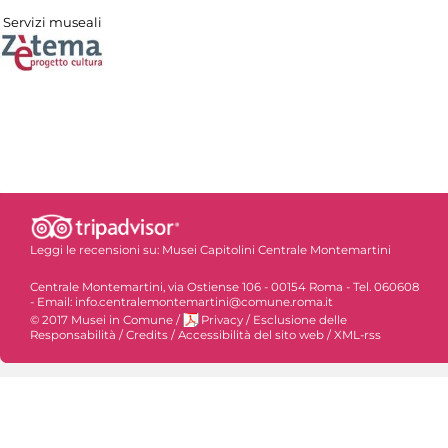
Servizi museali
Leggi le recensioni su:
Musei Capitolini Centrale Montemartini
Centrale Montemartini, via Ostiense 106 - 00154 Roma - Tel. 060608
- Email: info.centralemontemartini@comune.roma.it
© 2017 Musei in Comune
/
Privacy
/
Esclusione delle
Responsabilità
/
Credits
/
Accessibilità del sito web
/
XML-rss