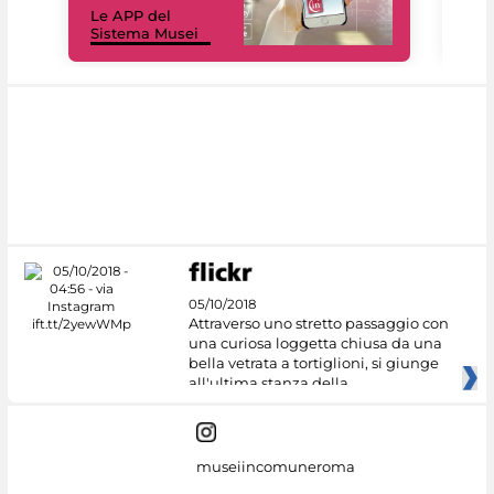
Le APP del
Mus
Sistema Musei
net
05/10/2018
Attraverso uno stretto passaggio con
una curiosa loggetta chiusa da una
bella vetrata a tortiglioni, si giunge
all'ultima stanza della
museiincomuneroma