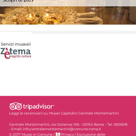
Scopri di più
Servizi museali
Leggi le recensioni su:
Musei Capitolini Centrale Montemartini
Centrale Montemartini, via Ostiense 106 - 00154 Roma - Tel. 060608
- Email: info.centralemontemartini@comune.roma.it
© 2017 Musei in Comune
/
Privacy
/
Esclusione delle